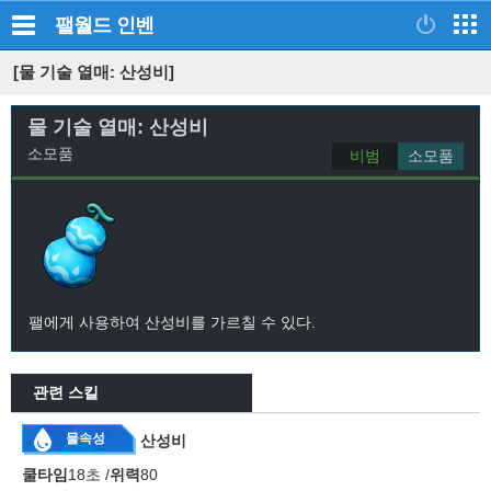
팰월드
인벤
[물 기술 열매: 산성비]
물 기술 열매: 산성비
소모품
비범
소모품
팰에게 사용하여 산성비를 가르칠 수 있다.
관련 스킬
물속성
산성비
쿨타임
18초 /
위력
80