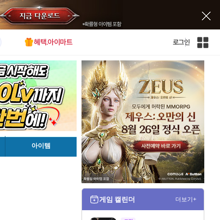
혜택.아이마트
로그인
인
벤
전
체
사
이
트
맵
아이템
게임 캘린더
더보기+