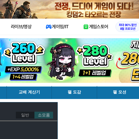
X
최대 90% 할인
라이브/영상
게이밍/IT
게임스토어
8월 프로모션
교배 계산기
팰 도감
팰 모션
일반
소모품