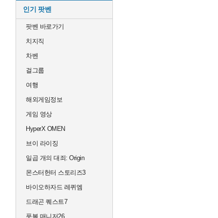
인기 팟벤
팟벤 바로가기
치지직
차벤
걸그룹
여행
해외게임정보
게임 영상
HyperX OMEN
브이 라이징
일곱 개의 대죄: Origin
몬스터헌터 스토리즈3
바이오하자드 레퀴엠
드래곤 퀘스트7
풋볼 매니저26