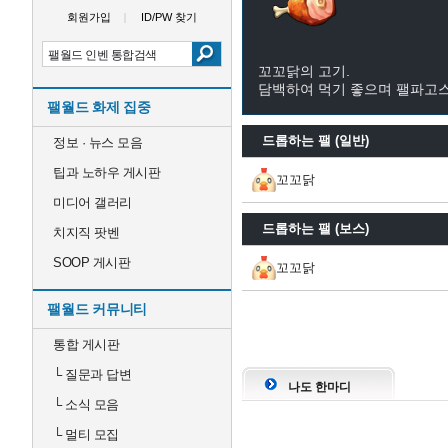
회원가입
ID/PW 찾기
꼬꼬닭의 고기.
담백하여 먹기 좋으며 팰파고스
팰월드 화제 집중
드롭하는 팰 (일반)
정보 · 뉴스 모음
팁과 노하우 게시판
꼬꼬닭
미디어 갤러리
드롭하는 팰 (보스)
치지직 팟벤
SOOP 게시판
꼬꼬닭
팰월드 커뮤니티
통합 게시판
└
질문과 답변
나도 한마디
└
소식 모음
└
멀티 모집