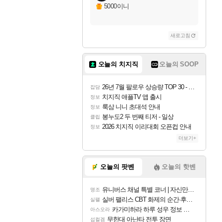
5000이니
새로고침
오늘의 치지직
오늘의 SOOP
26년 7월 팔로우 상승량 TOP 30 - 월간 치지직
잡담
치지직 애플TV 앱 출시
정보
룩삼 니니 초대석 안내
정보
봉누도2 두 번째 티저 - 일상
클립
2026 치지직 이리대회 오픈컵 안내
정보
더보기+
오늘의 팟벤
오늘의 핫벤
유니버스 채널 특별 코너 | 자신만의 스타일
명조
실버 팰리스 CBT 화제의 순간·후기 모음
실팰
카가미하라 하루 성우 정보 및 주요 필모
아스오라
무한대 아난타 전투 장면
섭컬겜