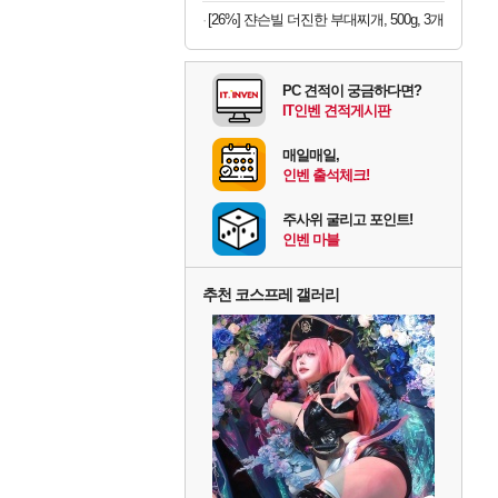
[26%] 쟌슨빌 더진한 부대찌개, 500g, 3개
PC 견적이 궁금하다면?
IT인벤 견적게시판
매일매일,
인벤 출석체크!
주사위 굴리고 포인트!
인벤 마블
추천 코스프레 갤러리