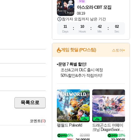
모집
아스오라 CBT 모집
08.19
참가자 모집까지 남은 기간
11
10
42
01
Days
Hours
Min
Sec
문명 7 특별 할인!
게임 핫딜 (PC/스팀)
스토어+
조선&고려 DLC 출시 예정
50%할인&추가 적립까지!
마블 투혼 파이팅 소울즈 정식출시!
마블 히어로 총 출동&화려한 격투!
네이버 포인트 혜택까지!
인벤게임즈 8월 특별 할인!
드래곤소드: 어웨이크닝 입점!
귀무자: 검의 길 예약 판매 중!
비스트 오브 리인카네이션 정식 출시!
커세어 코브 출시 기념 할인!
더 렐릭 퍼스트 가디언 정식 출시
베데스다 40주년 기념 할인 중!
캡콤 프렌차이즈 할인 진행 중!
캡콤 일부 상품 상시 할인
스타워즈 은하계 레이서
로블록스 기프트 카드 공식 입점
인기 퍼블리셔 모음!
스팀으로 만나는 드래곤소드!
10% 할인과
게임프릭 신작 IP
해적'섬'을 발전시키자!
설화x하드코어 액션!
베데스다의 명작들을
몬헌, 바하 등 인기 IP를
몬헌 와일즈 & 드래곤즈 도그마2
인벤게임즈에서 10% 추가 적립
Robux를 가장 안전하고
최대 90% 할인가를 만나보세요!
네이버혜택과 함께 만나보세요!
이니&베니 혜택까지!
네이버 혜택가와 함께 예약하세요!
할인&네이버혜택으로 만나보세요!
네이버페이 혜택과 만나보세요!
40주년 프로모션으로 만나보세요!
할인가에 만나보세요!
일부 에디션 상시 할인!
혜택으로 예약 판매 중
편안하게 충전하세요
목록으로
코멘트(
0
)
팰월드 Palworld
드래곤소드 어웨이
크닝 DragonSword A
wakening
5%
32,000
10%