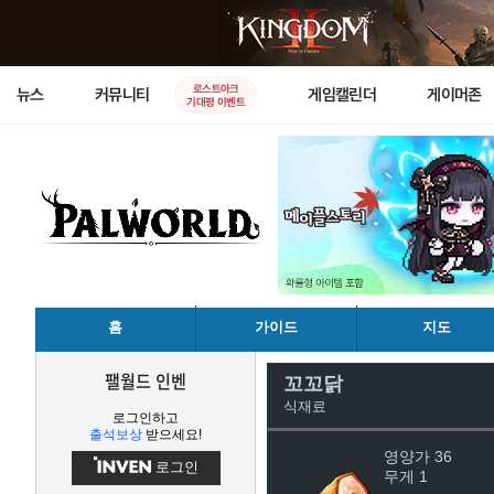
로스트아크
뉴스
커뮤니티
게임캘린더
게이머존
기대평 이벤트
홈
가이드
지도
팰월드 인벤
꼬꼬닭
식재료
로그인하고
출석보상
받으세요!
영양가 36
로그인
무게 1