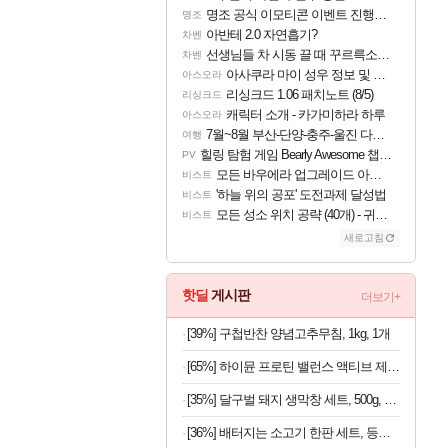
명조 공식 이모티콘 이벤트 진행해봤습니다! 참여부터 추첨까지????
명조
아반테 2.0 자연흡기?
차벤
선생님들 차 시동 끌 때 꾸르륵소리나는데
차벤
아사쿠라 마이 성우 정보 및 주요 필모
아스오라
리싱크드 1.06 패치노트 (8/5)
리싱크드
캐릭터 소개 - 카가미하라 하루
아스오라
7월~8월 부산-단양-충주-울진 다녀왔어요~
여행
힐링 탐험 게임 Bearly Awesome 챕터 1 트레일러
PV
모든 바우에라 업그레이드 아이템 획득 위치 공략 (89개)
비스트
'하늘 위의 공포' 도전과제 달성법
비스트
모든 성소 위치 공략 (40개) - 귀환한 영혼 도전과제
비스트
새로고침
핫딜
게시판
더보기+
[39%] 구첩반찬 양념고추무침, 1kg, 1개
[65%] 하이뮨 프로틴 밸런스 액티브 제로, 밀크쉐이크, 250ml, 18개
[35%] 달구벌 돼지 생막창 세트, 500g, 2봉
[36%] 배터지는 소고기 한판 세트, 등심살 300g + 살치살 200g + 부채살 200g + 갈비살 200g + 우삼겹 300g, 1.2kg, 1세트