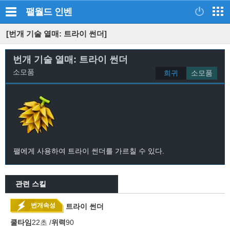
팰월드
인벤
[번개 기술 열매: 트라이 썬더]
번개 기술 열매: 트라이 썬더
소모품
희귀
소모품
팰에게 사용하여 트라이 썬더를 가르칠 수 있다.
관련 스킬
번개속성
트라이 썬더
쿨타임
22초 /
위력
90