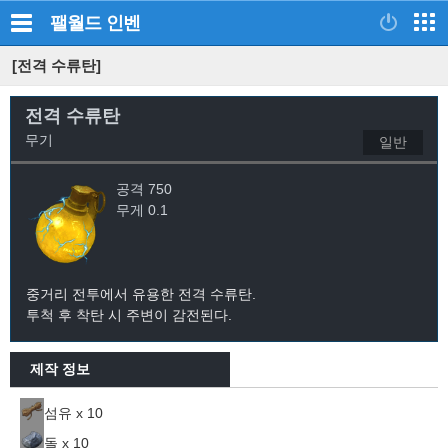
팰월드
인벤
[전격 수류탄]
전격 수류탄
무기
일반
공격 750
무게 0.1
중거리 전투에서 유용한 전격 수류탄.
투척 후 착탄 시 주변이 감전된다.
제작 정보
섬유 x 10
돌 x 10