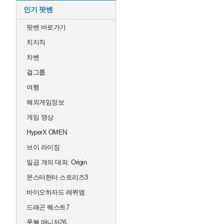
인기 팟벤
팟벤 바로가기
치지직
차벤
걸그룹
여행
해외게임정보
게임 영상
HyperX OMEN
브이 라이징
일곱 개의 대죄: Origin
몬스터헌터 스토리즈3
바이오하자드 레퀴엠
드래곤 퀘스트7
풋볼 매니저26