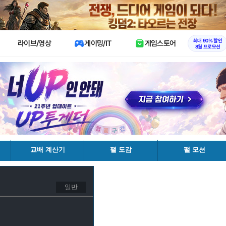
X
최대 90% 할인
라이브/영상
게이밍/IT
게임스토어
8월 프로모션
교배 계산기
팰 도감
팰 모션
일반