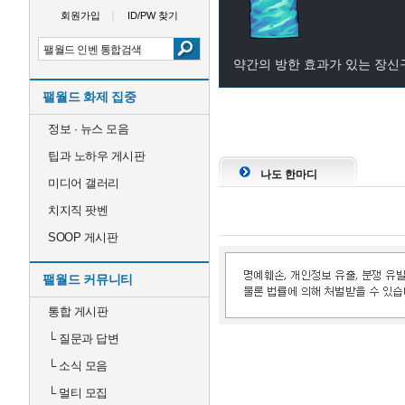
회원가입
ID/PW 찾기
약간의 방한 효과가 있는 장신
팰월드 화제 집중
정보 · 뉴스 모음
팁과 노하우 게시판
나도 한마디
미디어 갤러리
치지직 팟벤
SOOP 게시판
팰월드 커뮤니티
통합 게시판
└
질문과 답변
└
소식 모음
└
멀티 모집