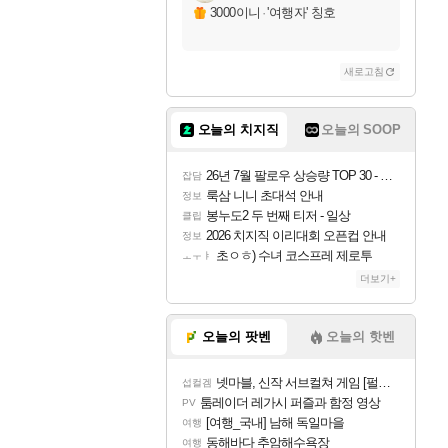
3000이니
·
'여행자' 칭호
새로고침
오늘의 치지직
오늘의 SOOP
26년 7월 팔로우 상승량 TOP 30 - 월간 치지직
잡담
룩삼 니니 초대석 안내
정보
봉누도2 두 번째 티저 - 일상
클립
2026 치지직 이리대회 오픈컵 안내
정보
초ㅇㅎ) 수녀 코스프레 제로투
ㅗㅜㅑ
더보기+
오늘의 팟벤
오늘의 핫벤
넷마블, 신작 서브컬쳐 게임 [펄 인 블루] 티저 사이트 오픈
섭컬겜
툼레이더 레가시 퍼즐과 함정 영상
PV
[여행_국내] 남해 독일마을
여행
동해바다 추암해수욕장
여행