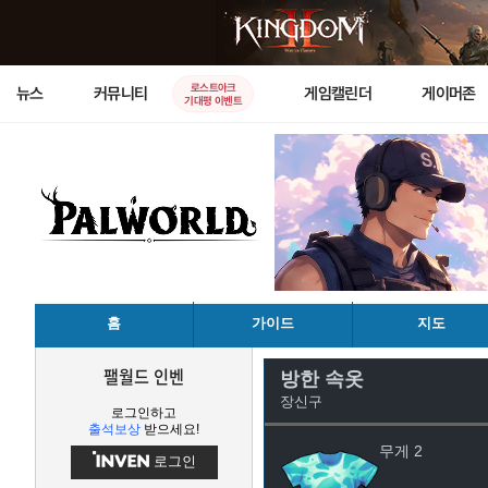
로스트아크
뉴스
커뮤니티
게임캘린더
게이머존
기대평 이벤트
홈
가이드
지도
팰월드 인벤
방한 속옷
장신구
로그인하고
출석보상
받으세요!
무게 2
로그인