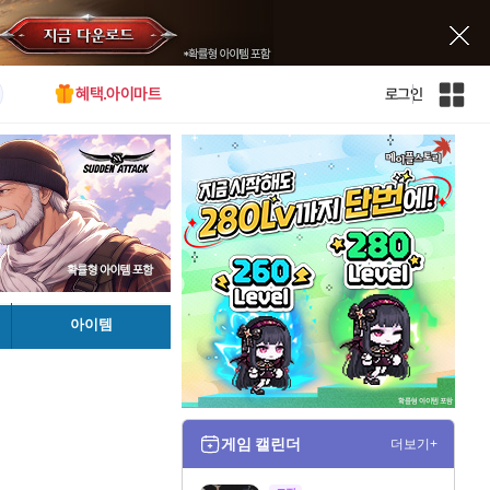
혜택.아이마트
로그인
인
벤
전
체
사
이
트
맵
아이템
게임 캘린더
더보기+