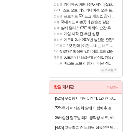
라이자 AI 채팅 RPG 게임 [RyzaChat: AI] 공개
섭컬겜
비스트 오브 리인카네이션 오픈 트레일러
PV
프로젝트 RX 도쿄 게임쇼 참가 결정
섭컬겜
국내에도 이쁜곳이 많은것 같습니다
여행
실버 팰리스 CBT 화제의 순간·후기 모음
실팰
게임 시작 전 추천 설정
비스트
메모리 3사, 2027년 생산분 완판?
해외겜
4컷 만화 | 야간 보초는 너무 힘들어
아주프로
슈로대Y 확장팩 업데이트 트레일러
PV
60프레임 나오는데 정상일까요?
레퀴엠
비스트 오브 리인카네이션 정보/공략글 모음
비스트
새로고침
핫딜
게시판
더보기+
[52%] 무설탕 비타민C 캔디, 12가지맛, 1kg, 1개
72%특가 어사김치 알배기 쌈배추 겉절이, 2kg, 1개
35%할인 달구벌 돼지 생막창 세트, 500g, 2봉
[48%] 고농축 피죤 보타닉 섬유유연제 프리지아 자몽, 1.3L, 4개