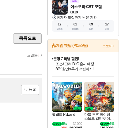
모집
아스오라 CBT 모집
08.19
참가자 모집까지 남은 기간
12
01
09
16
Days
Hours
Min
Sec
목록으로
게임 핫딜 (PC/스팀)
스토어+
코멘트(
0
)
문명 7 특별 할인!
조선&고려 DLC 출시 예정
50%할인&추가 적립까지!
인벤게임즈 8월 특별 할인!
드래곤소드: 어웨이크닝 입점!
귀무자: 검의 길 예약 판매 중!
비스트 오브 리인카네이션 정식 출시!
커세어 코브 출시 기념 할인!
더 렐릭 퍼스트 가디언 정식 출시
베데스다 40주년 기념 할인 중!
마블 투혼 파이팅 소울즈 예약 판매 중!
캡콤 프렌차이즈 할인 진행 중!
캡콤 일부 상품 상시 할인
스타워즈 은하계 레이서
로블록스 기프트 카드 공식 입점
인기 퍼블리셔 모음!
스팀으로 만나는 드래곤소드!
10% 할인과
게임프릭 신작 IP
해적'섬'을 발전시키자!
설화x하드코어 액션!
베데스다의 명작들을
마블 히어로 총 출동&화려한 격투!
몬헌, 바하 등 인기 IP를
몬헌 와일즈 & 드래곤즈 도그마2
인벤게임즈에서 10% 추가 적립
Robux를 가장 안전하고
최대 90% 할인가를 만나보세요!
네이버혜택과 함께 만나보세요!
이니&베니 혜택까지!
네이버 혜택가와 함께 예약하세요!
할인&네이버혜택으로 만나보세요!
네이버페이 혜택과 만나보세요!
40주년 프로모션으로 만나보세요!
네이버 포인트 혜택까지!
할인가에 만나보세요!
일부 에디션 상시 할인!
혜택으로 예약 판매 중
편안하게 충전하세요
등록
팰월드 Palworld
마블 투혼 파이팅
소울즈 얼티밋 에디
션 예약구매 MARV
5%
32,000
5%
EL Tokon Fighting S