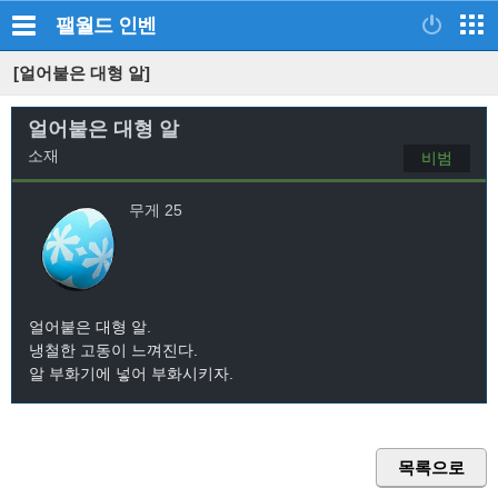
팰월드
인벤
[얼어붙은 대형 알]
얼어붙은 대형 알
소재
비범
무게 25
얼어붙은 대형 알.
냉철한 고동이 느껴진다.
알 부화기에 넣어 부화시키자.
목록으로