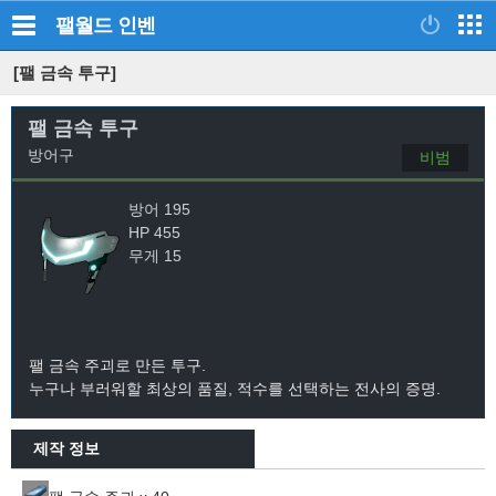
팰월드
인벤
[팰 금속 투구]
팰 금속 투구
방어구
비범
방어 195
HP 455
무게 15
팰 금속 주괴로 만든 투구.
누구나 부러워할 최상의 품질, 적수를 선택하는 전사의 증명.
제작 정보