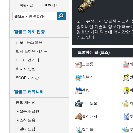
회원가입
ID/PW 찾기
고대 유적에서 발굴한 저급한 
잃어버린 기술의 정보가 빼곡하
팰월드 화제 집중
엄청난 가치 덕분에 어지간한 
리고 있다.
정보 · 뉴스 모음
팁과 노하우 게시판
드롭하는 팰 (보스)
미디어 갤러리
도로롱
치지직 팟벤
청부리
SOOP 게시판
펭킹
팰월드 커뮤니티
통합 게시판
아테노울
└
질문과 답변
돌진돼지
└
소식 모음
└
멀티 모집
칠테트