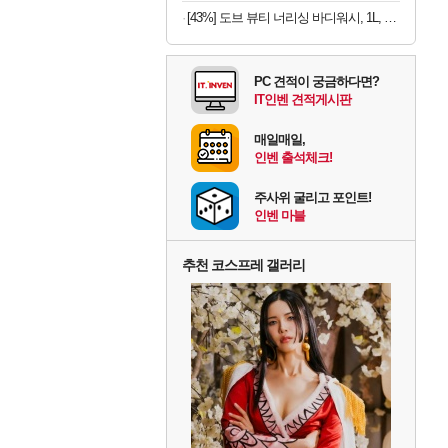
[43%] 도브 뷰티 너리싱 바디워시, 1L, 2개
PC 견적이 궁금하다면?
IT인벤 견적게시판
매일매일,
인벤 출석체크!
주사위 굴리고 포인트!
인벤 마블
추천 코스프레 갤러리