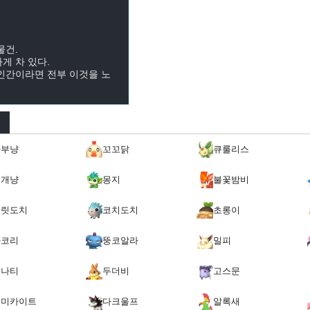
물건.
게 차 있다.
인간이라면 전부 이것을 노
까부냥
꼬꼬닭
큐룰리스
번개냥
몽지
불꽃밤비
찌릿도치
코치도치
초롱이
차코리
뚱코알라
밀피
루나티
두더비
고스문
루미카이트
다크울프
알록새