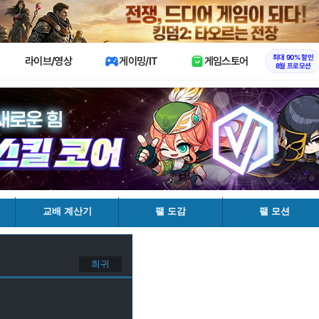
X
최대 90% 할인
라이브/영상
게이밍/IT
게임스토어
8월 프로모션
교배 계산기
팰 도감
팰 모션
희귀