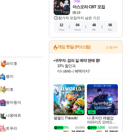
모집
아스오라 CBT 모집
08.19
참가자 모집까지 남은 기간
12
04
48
06
Days
Hours
Min
Sec
게임 핫딜 (PC/스팀)
스토어+
귀무자: 검의 길 예약 판매 중!
파이호
10% 할인과
이니&베니 혜택까지!
펭키
인벤게임즈 8월 특별 할인!
드래곤소드: 어웨이크닝 입점!
문명 7 특별 할인!
비스트 오브 리인카네이션 정식 출시!
커세어 코브 출시 기념 할인!
더 렐릭 퍼스트 가디언 정식 출시
베데스다 40주년 기념 할인 중!
마블 투혼 파이팅 소울즈 예약 판매 중!
캡콤 프렌차이즈 할인 진행 중!
캡콤 일부 상품 상시 할인
스타워즈 은하계 레이서
로블록스 기프트 카드 공식 입점
인기 퍼블리셔 모음!
스팀으로 만나는 드래곤소드!
조선&고려 DLC 출시 예정
게임프릭 신작 IP
해적'섬'을 발전시키자!
설화x하드코어 액션!
베데스다의 명작들을
마블 히어로 총 출동&화려한 격투!
몬헌, 바하 등 인기 IP를
몬헌 와일즈 & 드래곤즈 도그마2
인벤게임즈에서 10% 추가 적립
Robux를 가장 안전하고
최대 90% 할인가를 만나보세요!
네이버혜택과 함께 만나보세요!
50%할인&추가 적립까지!
네이버 혜택가와 함께 예약하세요!
할인&네이버혜택으로 만나보세요!
네이버페이 혜택과 만나보세요!
40주년 프로모션으로 만나보세요!
네이버 포인트 혜택까지!
할인가에 만나보세요!
일부 에디션 상시 할인!
혜택으로 예약 판매 중
편안하게 충전하세요
미호
몽마둥이
냐옹테트
팰월드 Palworld
나 혼자만 레벨업
어라이즈 오버드라
이브 디럭스 에디션
5%
32,000
3,000
52,000
토푸리
Solo Leveling Arise