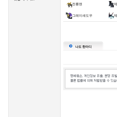
전룡맨
그레이섀도우
나도 한마디