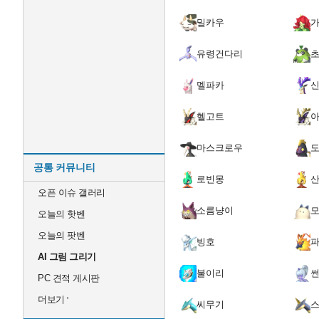
밀카우
유령건다리
멜파카
헬고트
마스크로우
공통 커뮤니티
로빈몽
오픈 이슈 갤러리
소름냥이
오늘의 핫벤
오늘의 팟벤
빙호
AI 그림 그리기
불이리
썬
PC 견적 게시판
더보기
씨무기