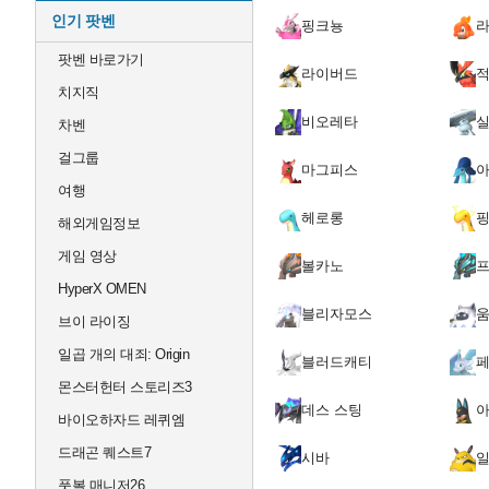
인기 팟벤
핑크뇽
팟벤 바로가기
라이버드
치지직
비오레타
차벤
걸그룹
마그피스
여행
헤로롱
해외게임정보
게임 영상
볼카노
HyperX OMEN
블리자모스
브이 라이징
일곱 개의 대죄: Origin
블러드캐티
몬스터헌터 스토리즈3
데스 스팅
바이오하자드 레퀴엠
드래곤 퀘스트7
시바
풋볼 매니저26