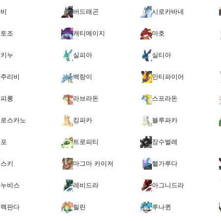
라비
버드래곤
시로카바네
적토조
캐티메이지
마호
실키누
실피아
실티아
아주리비
백랑이
만티파이어
핑피롱
라브라돈
스프라돈
프로스카노
킹파카
블루파카
움포
트로피티
장수벌레
페스키
마그마 카이저
헬가루다
아누비스
레비드라
아그니드라
일렉판다
릴린
루나퀸