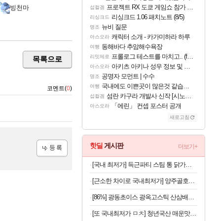
프로젝트 RX 도쿄 게임쇼 참가 결정
빙천마
섭컬겜
리싱크드 1.06 패치노트 (8/5)
리싱크드
뉴비 질문
명조
캐릭터 소개 - 카가미하라 하루
아스오라
동해바다 추암해수욕장
여행
프롤로그 테스트를 마치고.. (feat. 리아)
리밋제로
목록으로
아키츠 아키나 성우 정보 및 주요 필모
아스오라
공명자 모먼트 | 수수
명조
국내에도 이쁜곳이 많은것 같습니다
여행
코멘트(
0
)
섬란 카구라 개발사 신작 [시노비 넥서스] 연내 출시 예정
섭컬겜
「에린」 컨셉 포스터 공개
아스오라
새로고침
핫딜
게시판
더보기+
등록
[국내 최저가] 득근파티 스팀 통 닭가슴살 6종 혼합 x 30팩
[근소한 차이로 국내최저가] 양주골호랑떡 문어발소떡 1kg
[86%] 광동초이스 광옥고스틱 산삼배양근, 10g, 30포, 1개
[또 국내최저가 ㅁㅊ] 청년국산 매운맛 굵은 고춧가루 1kg