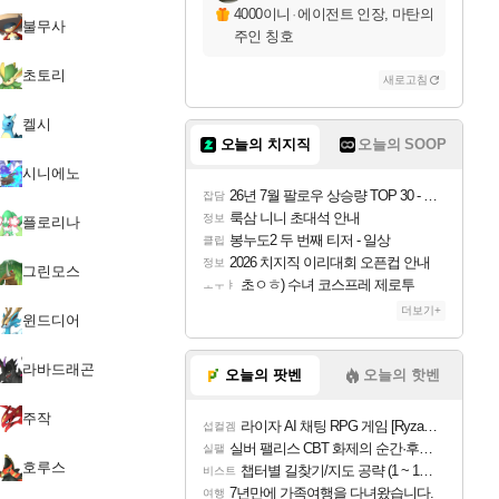
4000이니
·
에이전트 인장, 마탄의
불무사
주인 칭호
초토리
새로고침
켈시
오늘의 치지직
오늘의 SOOP
시니에노
26년 7월 팔로우 상승량 TOP 30 - 월간 치지직
잡담
룩삼 니니 초대석 안내
정보
플로리나
봉누도2 두 번째 티저 - 일상
클립
2026 치지직 이리대회 오픈컵 안내
정보
그린모스
초ㅇㅎ) 수녀 코스프레 제로투
ㅗㅜㅑ
더보기+
윈드디어
라바드래곤
오늘의 팟벤
오늘의 핫벤
주작
라이자 AI 채팅 RPG 게임 [RyzaChat: AI] 공개
섭컬겜
실버 팰리스 CBT 화제의 순간·후기 모음
실팰
호루스
챕터별 길찾기/지도 공략 (1 ~ 12장)
비스트
7년만에 가족여행을 다녀왔습니다.
여행