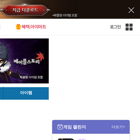
혜택.아이마트
로그인
인
벤
전
체
사
이
트
맵
아이템
게임 캘린더
더보기+