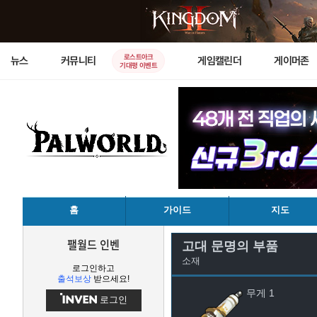
로스트아크
뉴스
커뮤니티
게임캘린더
게이머존
기대평 이벤트
홈
가이드
지도
팰월드 인벤
고대 문명의 부품
소재
로그인하고
출석보상
받으세요!
무게 1
로그인