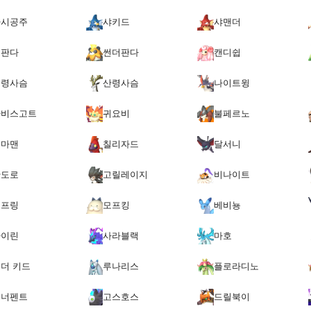
가시공주
샤키드
샤맨더
초판다
썬더판다
캔디쉽
신령사슴
산령사슴
나이트윙
아비스고트
귀요비
불페르노
도마맨
칠리자드
달서니
산도로
고릴레이지
비나이트
모프링
모프킹
베비뇽
파이린
사라블랙
마호
더 키드
루나리스
플로라디노
스너펜트
고스호스
드릴북이