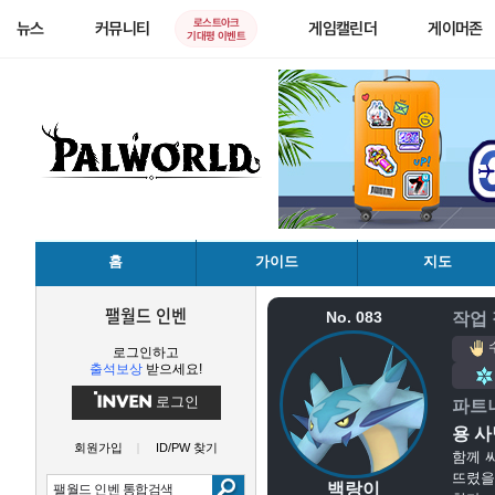
로스트아크
뉴스
커뮤니티
게임캘린더
게이머존
기대평 이벤트
홈
가이드
지도
팰월드 인벤
No. 083
작업
로그인하고
출석보상
받으세요!
로그인
파트
용 
회원가입
ID/PW 찾기
함께 
뜨렸을
백랑이