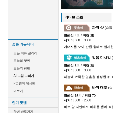
액티브 스킬
파워 샷
(습득
무속성
쿨타임
4초 /
위력
35
사거리
600 ~ 3000
공통 커뮤니티
에너지를 모아 탄환 형태로 발사한
오픈 이슈 갤러리
얼음 미사일
얼음속성
오늘의 핫벤
쿨타임
3초 /
위력
30
오늘의 팟벤
사거리
800 ~ 3000
AI 그림 그리기
하늘에 뾰족한 얼음을 생성한 뒤 
PC 견적 게시판
바위 대포
(습
땅속성
더보기
쿨타임
15초 /
위력
70
사거리
500 ~ 2500
인기 팟벤
바로 앞 지면에서 바위를 뽑아 적
팟벤 바로가기