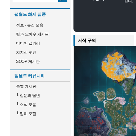
한다.
팰월드 화제 집중
정보 · 뉴스 모음
팁과 노하우 게시판
서식 구역
미디어 갤러리
치지직 팟벤
SOOP 게시판
팰월드 커뮤니티
통합 게시판
└
질문과 답변
└
소식 모음
└
멀티 모집