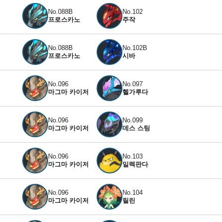
No.088B
No.102
프로스카노
주작
No.088B
No.102B
프로스카노
시바
No.096
No.097
마그마 카이저
헬가루다
No.096
No.099
마그마 카이저
데스 스팅
No.096
No.103
마그마 카이저
일렉판다
No.096
No.104
마그마 카이저
릴린