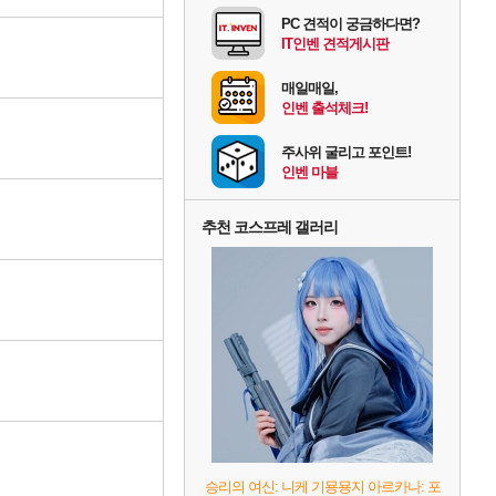
PC 견적이 궁금하다면?
IT인벤 견적게시판
매일매일,
인벤 출석체크!
주사위 굴리고 포인트!
인벤 마블
추천 코스프레 갤러리
승리의 여신: 니케 기묭묭지 아르카나: 포