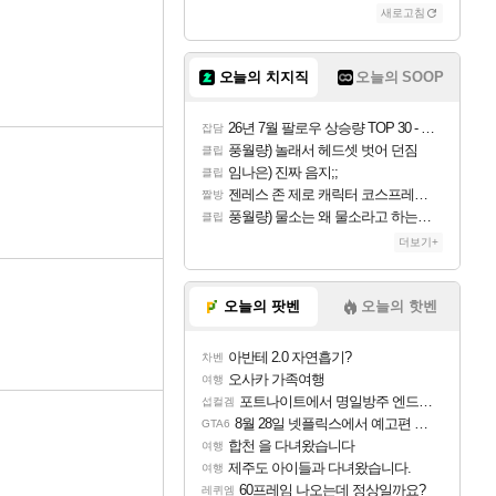
새로고침
오늘의 치지직
오늘의 SOOP
26년 7월 팔로우 상승량 TOP 30 - 월간 치지직
잡담
풍월량) 놀래서 헤드셋 벗어 던짐
클립
임나은) 진짜 음지;;
클립
젠레스 존 제로 캐릭터 코스프레한 꽁주
짤방
풍월량) 물소는 왜 물소라고 하는거야? 아! 그만 ㅋㅋ 알았어 ㅋㅋ
클립
더보기+
오늘의 팟벤
오늘의 핫벤
아반테 2.0 자연흡기?
차벤
오사카 가족여행
여행
포트나이트에서 명일방주 엔드필드 [펠리카] 판매 예정
섭컬겜
8월 28일 넷플릭스에서 예고편 공개 예정
GTA6
합천 을 다녀왔습니다
여행
제주도 아이들과 다녀왔습니다.
여행
60프레임 나오는데 정상일까요?
레퀴엠