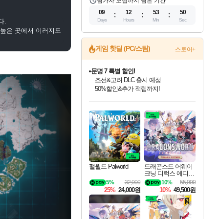
참가자 모집까지 남은 기간
09
12
53
48
Days
Hours
Min
Sec
다.
 높은 곳에서 이러지도
문명 7 특별 할인!
게임 핫딜 (PC/스팀)
스토어+
조선&고려 DLC 출시 예정
50%할인&추가 적립까지!
마블 투혼 파이팅 소울즈 정식출시!
마블 히어로 총 출동&화려한 격투!
네이버 포인트 혜택까지!
인벤게임즈 8월 특별 할인!
드래곤소드: 어웨이크닝 입점!
귀무자: 검의 길 예약 판매 중!
비스트 오브 리인카네이션 정식 출시!
커세어 코브 출시 기념 할인!
더 렐릭 퍼스트 가디언 정식 출시
베데스다 40주년 기념 할인 중!
캡콤 프렌차이즈 할인 진행 중!
캡콤 일부 상품 상시 할인
스타워즈 은하계 레이서
로블록스 기프트 카드 공식 입점
인기 퍼블리셔 모음!
스팀으로 만나는 드래곤소드!
10% 할인과
게임프릭 신작 IP
해적'섬'을 발전시키자!
설화x하드코어 액션!
베데스다의 명작들을
몬헌, 바하 등 인기 IP를
몬헌 와일즈 & 드래곤즈 도그마2
인벤게임즈에서 10% 추가 적립
Robux를 가장 안전하고
최대 90% 할인가를 만나보세요!
네이버혜택과 함께 만나보세요!
이니&베니 혜택까지!
네이버 혜택가와 함께 예약하세요!
할인&네이버혜택으로 만나보세요!
네이버페이 혜택과 만나보세요!
40주년 프로모션으로 만나보세요!
할인가에 만나보세요!
일부 에디션 상시 할인!
혜택으로 예약 판매 중
편안하게 충전하세요
팰월드 Palworld
드래곤소드 어웨이
크닝 디럭스 에디션
DragonSword Awake
5%
32,000
10%
55,000
ning Deluxe Edition
25%
24,000원
10%
49,500원