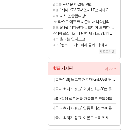
귀여운 아일릿 원희
걸그룹
1세대 K7 3.5NA인데 LF쏘나타 2.0NA 기변하면 유류비 절약이 얼마나 될까요..?
차벤
내차 인증합니당~
차벤
라스트 에포크 시즌5 - 서리화신의 분노 티저
PV
6개월 기다렸다… 드디어 도착한 치사 메신저백! 실물 후기
명조
[페르소나5: 더 팬텀 X] 괴도 영상 l 타카마키 안·댄싱 스타
PV
힐러는 안나오고
명조
[명조 | 도미노피자 콜라보] 예고
명조
새로고침
핫딜
게시판
더보기+
[슈퍼적립] 노트북 거치대 6in1 USB 허브형 높이 조절 받침대 스탠드 LD204H
[국내 최저가 링크] 외갓집 1분 30초 통등심 돈까스, 650g, 1팩
50%할인 삼진어묵 가득담은 모둠어묵탕, 484g, 2개
[국내 최저가 링크] 일동후디스 하이뮨 프로틴 밸런스 액티브, 바닐라봉봉 제로, 250ml, 18개
[국내 최저가 링크] 아몬드 브리즈 제로슈가, 초콜릿, 190ml, 24팩