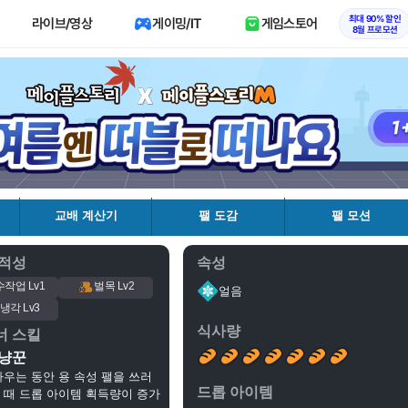
최대 90% 할인
라이브/영상
게이밍/IT
게임스토어
8월 프로모션
교배 계산기
팰 도감
팰 모션
 적성
속성
수작업 Lv1
벌목 Lv2
얼음
냉각 Lv3
식사량
너 스킬
사냥꾼
싸우는 동안 용 속성 팰을 쓰러
드롭 아이템
 때 드롭 아이템 획득량이 증가