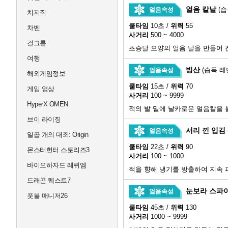
얼음 칼날
(습
얼음속성
치지직
쿨타임
10초 /
위력
55
차벤
사거리
500 ~ 4000
걸그룹
초승달 모양의 얼음 날을 만들어 
여행
빙산
(습득 레벨
얼음속성
해외게임정보
쿨타임
15초 /
위력
70
게임 영상
사거리
100 ~ 9999
HyperX OMEN
적의 발 밑에 날카로운 얼음칼을 
브이 라이징
서리 낀 입김
얼음속성
일곱 개의 대죄: Origin
쿨타임
22초 /
위력
90
몬스터헌터 스토리즈3
사거리
100 ~ 1000
바이오하자드 레퀴엠
적을 향해 냉기를 방출하여 지속 
드래곤 퀘스트7
눈보라 스파
얼음속성
풋볼 매니저26
쿨타임
45초 /
위력
130
사거리
1000 ~ 9999