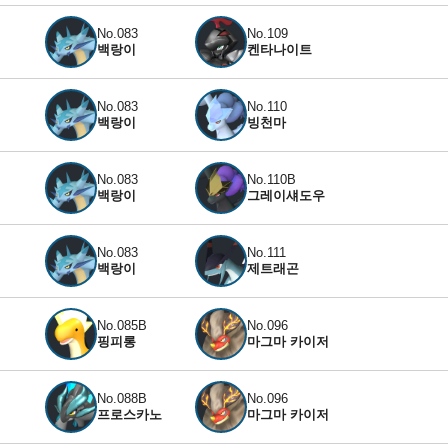
No.083
No.109
백랑이
켄타나이트
No.083
No.110
백랑이
빙천마
No.083
No.110B
백랑이
그레이섀도우
No.083
No.111
백랑이
제트래곤
No.085B
No.096
핑피롱
마그마 카이저
No.088B
No.096
프로스카노
마그마 카이저