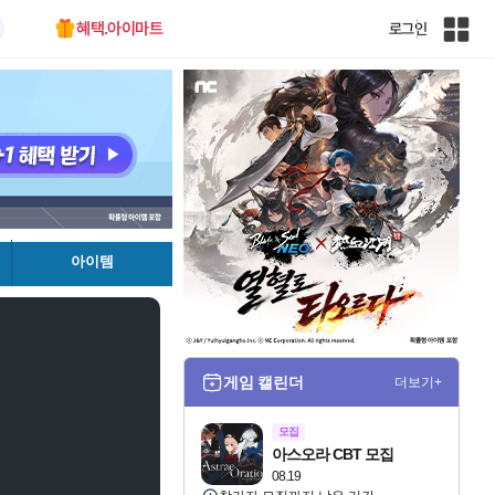
혜택.아이마트
로그인
인
벤
전
체
사
이
트
맵
아이템
게임 캘린더
더보기+
모집
아스오라 CBT 모집
08.19