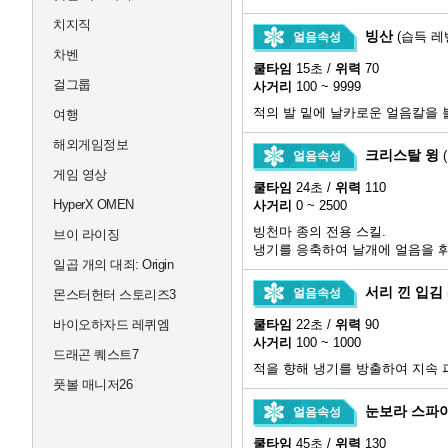
치지직
빙산
(습득 레벨
얼음속성
차벤
쿨타임
15초 /
위력
70
걸그룹
사거리
100 ~ 9999
적의 발 밑에 날카로운 얼음칼을 
여행
해외게임정보
크리스탈 윙
얼음속성
게임 영상
쿨타임
24초 /
위력
110
HyperX OMEN
사거리
0 ~ 2500
빙천마 종의 전용 스킬.
브이 라이징
냉기를 응축하여 날개에 얼음을 휘
일곱 개의 대죄: Origin
서리 낀 입김
얼음속성
몬스터헌터 스토리즈3
바이오하자드 레퀴엠
쿨타임
22초 /
위력
90
사거리
100 ~ 1000
드래곤 퀘스트7
적을 향해 냉기를 방출하여 지속 
풋볼 매니저26
눈보라 스파
얼음속성
쿨타임
45초 /
위력
130