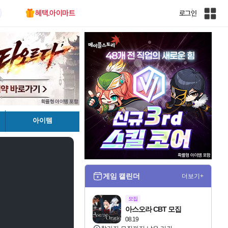
혜택.아이마트
로그인
인
벤
전
체
사
이
트
맵
아이템
게임 캘린더
더보기+
모집
아스오라 CBT 모집
08.19