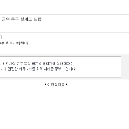
팰 금속 투구 설계도 드랍
]
+빙천마=빙천마
이전
1
다음