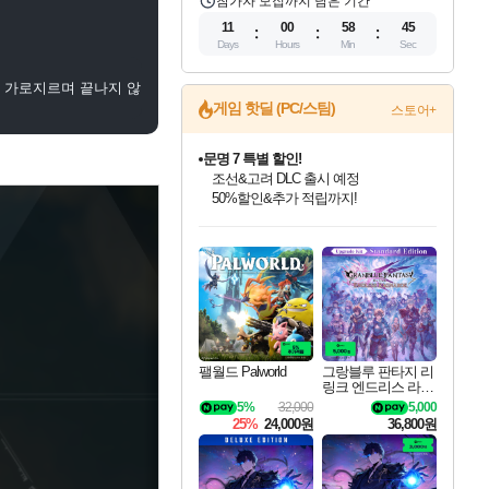
참가자 모집까지 남은 기간
11
00
58
45
Days
Hours
Min
Sec
을 가로지르며 끝나지 않
게임 핫딜 (PC/스팀)
스토어+
문명 7 특별 할인!
조선&고려 DLC 출시 예정
50%할인&추가 적립까지!
인벤게임즈 8월 특별 할인!
드래곤소드: 어웨이크닝 입점!
마블 투혼 파이팅 소울즈 정식출시!
귀무자: 검의 길 예약 판매 중!
비스트 오브 리인카네이션 정식 출시!
커세어 코브 출시 기념 할인!
더 렐릭 퍼스트 가디언 정식 출시
베데스다 40주년 기념 할인 중!
캡콤 프렌차이즈 할인 진행 중!
캡콤 일부 상품 상시 할인
스타워즈 은하계 레이서
로블록스 기프트 카드 공식 입점
인기 퍼블리셔 모음!
스팀으로 만나는 드래곤소드!
마블 히어로 총 출동&화려한 격투!
10% 할인과
게임프릭 신작 IP
해적'섬'을 발전시키자!
설화x하드코어 액션!
베데스다의 명작들을
몬헌, 바하 등 인기 IP를
몬헌 와일즈 & 드래곤즈 도그마2
인벤게임즈에서 10% 추가 적립
Robux를 가장 안전하고
최대 90% 할인가를 만나보세요!
네이버혜택과 함께 만나보세요!
네이버 포인트 혜택까지!
이니&베니 혜택까지!
네이버 혜택가와 함께 예약하세요!
할인&네이버혜택으로 만나보세요!
네이버페이 혜택과 만나보세요!
40주년 프로모션으로 만나보세요!
할인가에 만나보세요!
일부 에디션 상시 할인!
혜택으로 예약 판매 중
편안하게 충전하세요
팰월드 Palworld
그랑블루 판타지 리
링크 엔드리스 라그
나로크 업그레이드
5%
32,000
5,000
킷 Granblue Fantasy
25%
24,000원
36,800원
Relink Endless Ragn
arok Upgrade Kit DL
C