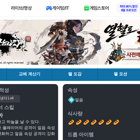
최대 90% 할인
라이브/영상
게이밍/IT
게임스토어
8월 프로모션
교배 계산기
팰 도감
팰 모션
 적성
속성
냉각 Lv4
얼음
너 스킬
식사량
마
타고 하늘을 날 수 있다.
중 플레이어의 공격이 얼음 속성
변화하고 얼음 속성 공격이 강화
드롭 아이템