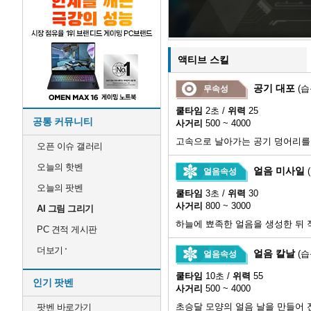
액티브 스킬
공기 대포
(습
무속성
쿨타임
2초 /
위력
25
공통 커뮤니티
사거리
500 ~ 4000
고속으로 날아가는 공기 덩어리를
오픈 이슈 갤러리
오늘의 핫벤
얼음 미사일
얼음속성
오늘의 팟벤
쿨타임
3초 /
위력
30
사거리
800 ~ 3000
AI 그림 그리기
하늘에 뾰족한 얼음을 생성한 뒤 
PC 견적 게시판
더보기
얼음 칼날
(습
얼음속성
쿨타임
10초 /
위력
55
인기 팟벤
사거리
500 ~ 4000
초승달 모양의 얼음 날을 만들어 
팟벤 바로가기