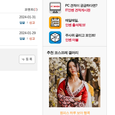
PC 견적이 궁금하다면?
코멘트(
2
)
IT인벤 견적게시판
2024-01-31
매일매일,
답글
신고
인벤 출석체크!
2024-01-29
주사위 굴리고 포인트!
답글
신고
인벤 마블
추천 코스프레 갤러리
등록
원피스 하루 보아 행콕