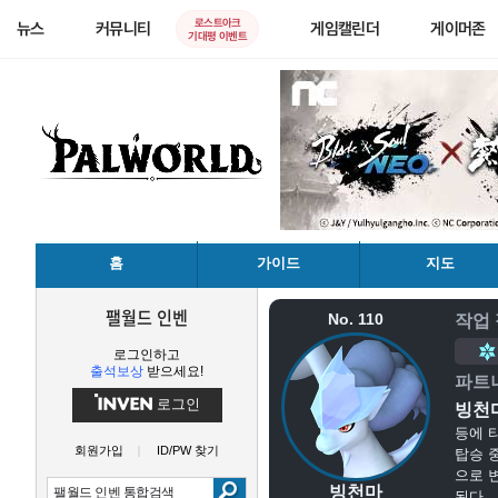
로스트아크
뉴스
커뮤니티
게임캘린더
게이머존
기대평 이벤트
홈
가이드
지도
팰월드 인벤
No. 110
작업
로그인하고
출석보상
받으세요!
파트
로그인
빙천
등에 
회원가입
ID/PW 찾기
탑승 
으로 
빙천마
된다.