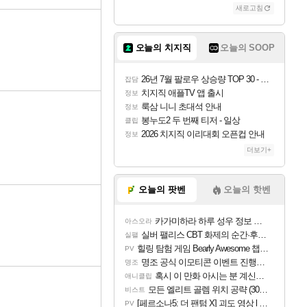
새로고침
오늘의 치지직
오늘의 SOOP
26년 7월 팔로우 상승량 TOP 30 - 월간 치지직
잡담
치지직 애플TV 앱 출시
정보
룩삼 니니 초대석 안내
정보
봉누도2 두 번째 티저 - 일상
클립
2026 치지직 이리대회 오픈컵 안내
정보
더보기+
오늘의 팟벤
오늘의 핫벤
카가미하라 하루 성우 정보 및 주요 필모
아스오라
실버 팰리스 CBT 화제의 순간·후기 모음
실팰
힐링 탐험 게임 Bearly Awesome 챕터 1 트레일러
PV
명조 공식 이모티콘 이벤트 진행해봤습니다! 참여부터 추첨까지????
명조
혹시 이 만화 아시는 분 계신가요
애니클립
모든 엘리트 골렘 위치 공략 (30개) - 방랑 결투가
비스트
[페르소나5: 더 팬텀 X] 괴도 영상 l 타카마키 안·댄싱 스타
PV