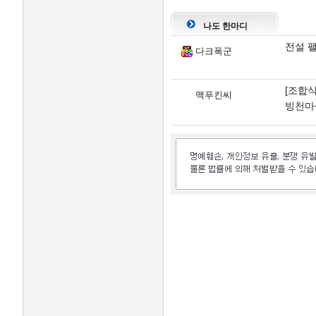
나도 한마디
전설 
다크폭군
[조합식
맥푸킨씨
빙천마