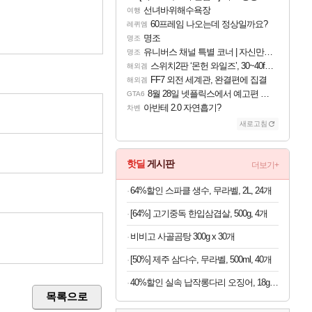
선녀바위해수욕장
여행
60프레임 나오는데 정상일까요?
레퀴엠
명조
명조
유니버스 채널 특별 코너 | 자신만의 스타일
명조
스위치2판 ‘몬헌 와일즈’, 30~40fps 목표 추정
해외겜
FF7 외전 세계관, 완결편에 집결
해외겜
8월 28일 넷플릭스에서 예고편 공개 예정
GTA6
아반테 2.0 자연흡기?
차벤
새로고침
핫딜
게시판
더보기+
64%할인 스파클 생수, 무라벨, 2L, 24개
[64%] 고기중독 한입삼겹살, 500g, 4개
비비고 사골곰탕 300g x 30개
[50%] 제주 삼다수, 무라벨, 500ml, 40개
40%할인 실속 납작롱다리 오징어, 18g, 10개
목록으로