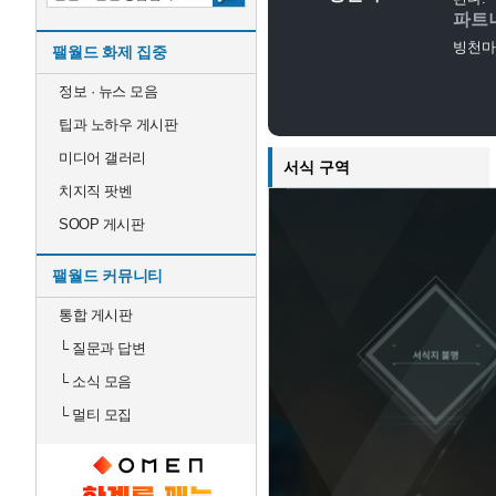
파트
빙천마
팰월드 화제 집중
정보 · 뉴스 모음
팁과 노하우 게시판
미디어 갤러리
서식 구역
치지직 팟벤
SOOP 게시판
팰월드 커뮤니티
통합 게시판
└
질문과 답변
└
소식 모음
└
멀티 모집