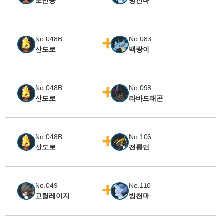
로빈몽
빙천마
No.048B
No.083
산도로
백랑이
No.048B
No.098
산도로
라바드래곤
No.048B
No.106
산도로
전룡맨
No.049
No.110
고릴레이지
빙천마