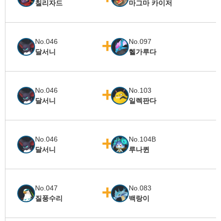
칠리자드
마그마 카이저
No.046
No.097
달서니
헬가루다
No.046
No.103
달서니
일렉판다
No.046
No.104B
달서니
루나퀸
No.047
No.083
질풍수리
백랑이