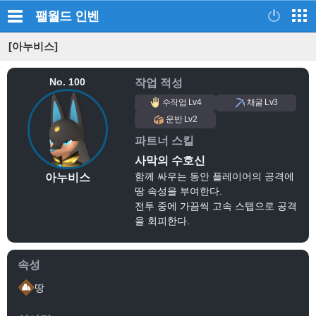
팰월드
인벤
[아누비스]
No. 100
작업 적성
수작업 Lv4
채굴 Lv3
운반 Lv2
파트너 스킬
사막의 수호신
함께 싸우는 동안 플레이어의 공격에
아누비스
땅 속성을 부여한다.
전투 중에 가끔씩 고속 스텝으로 공격
을 회피한다.
속성
땅