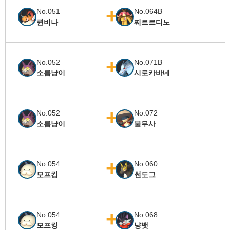
No.051
No.064B
퀸비나
찌르르디노
No.052
No.071B
소름냥이
시로카바네
No.052
No.072
소름냥이
불무사
No.054
No.060
모프킹
썬도그
No.054
No.068
모프킹
냥뱃