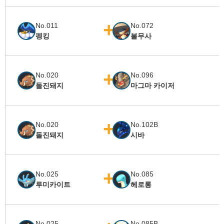
No.011
No.072
펭킹
불무사
No.020
No.096
돌진돼지
마그마 카이저
No.020
No.102B
돌진돼지
시바
No.025
No.085
루미카이트
헤로롱
No.025
No.085B