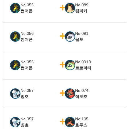
No.056
No.089
썬더콘
킹파카
No.056
No.091
썬더콘
움포
No.056
No.091B
썬더콘
트로피티
No.057
No.074
빙호
적토조
No.057
No.105
빙호
호루스