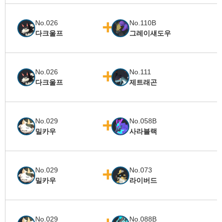
No.026
No.110B
다크울프
그레이섀도우
No.026
No.111
다크울프
제트래곤
No.029
No.058B
밀카우
사라블랙
No.029
No.073
밀카우
라이버드
No.029
No.088B