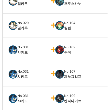
밀카우
프로스카노
No.029
No.104
밀카우
릴린
No.031
No.102
샤키드
주작
No.031
No.107
샤키드
제노그리프
No.031
No.109
샤키드
켄타나이트