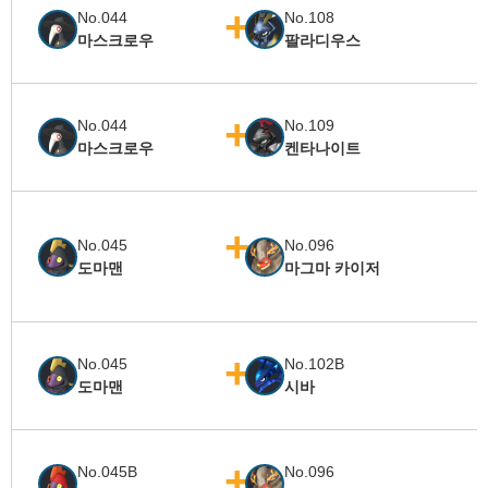
No.044
No.108
마스크로우
팔라디우스
No.044
No.109
마스크로우
켄타나이트
No.045
No.096
도마맨
마그마 카이저
No.045
No.102B
도마맨
시바
No.045B
No.096