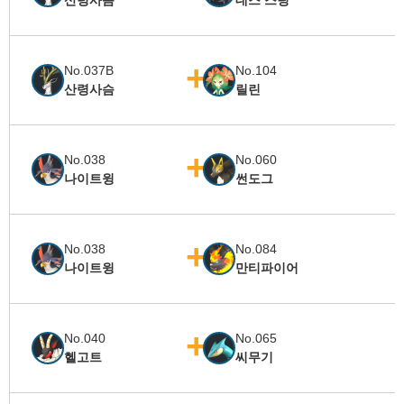
산령사슴
데스 스팅
No.037B
No.104
산령사슴
릴린
No.038
No.060
나이트윙
썬도그
No.038
No.084
나이트윙
만티파이어
No.040
No.065
헬고트
씨무기