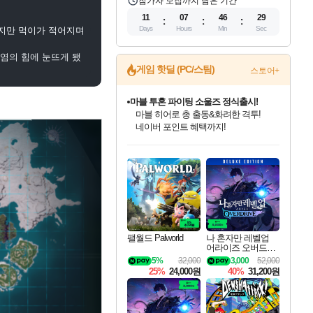
참가자 모집까지 남은 기간
11
07
46
28
Days
Hours
Min
Sec
지만 먹이가 적어지며
염의 힘에 눈뜨게 됐
게임 핫딜 (PC/스팀)
스토어+
마블 투혼 파이팅 소울즈 정식출시!
마블 히어로 총 출동&화려한 격투!
네이버 포인트 혜택까지!
인벤게임즈 8월 특별 할인!
드래곤소드: 어웨이크닝 입점!
문명 7 특별 할인!
귀무자: 검의 길 예약 판매 중!
비스트 오브 리인카네이션 정식 출시!
커세어 코브 출시 기념 할인!
더 렐릭 퍼스트 가디언 정식 출시
베데스다 40주년 기념 할인 중!
캡콤 프렌차이즈 할인 진행 중!
캡콤 일부 상품 상시 할인
스타워즈 은하계 레이서
로블록스 기프트 카드 공식 입점
인기 퍼블리셔 모음!
스팀으로 만나는 드래곤소드!
조선&고려 DLC 출시 예정
10% 할인과
게임프릭 신작 IP
해적'섬'을 발전시키자!
설화x하드코어 액션!
베데스다의 명작들을
몬헌, 바하 등 인기 IP를
몬헌 와일즈 & 드래곤즈 도그마2
인벤게임즈에서 10% 추가 적립
Robux를 가장 안전하고
최대 90% 할인가를 만나보세요!
네이버혜택과 함께 만나보세요!
50%할인&추가 적립까지!
이니&베니 혜택까지!
네이버 혜택가와 함께 예약하세요!
할인&네이버혜택으로 만나보세요!
네이버페이 혜택과 만나보세요!
40주년 프로모션으로 만나보세요!
할인가에 만나보세요!
일부 에디션 상시 할인!
혜택으로 예약 판매 중
편안하게 충전하세요
팰월드 Palworld
나 혼자만 레벨업
어라이즈 오버드라
이브 디럭스 에디션
5%
32,000
3,000
52,000
Solo Leveling Arise
25%
24,000원
40%
31,200원
Overdrive Deluxe Edi
tion