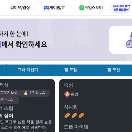
최대 90% 할인
라이브/영상
게이밍/IT
게임스토어
8월 프로모션
교배 계산기
팰 도감
팰 모션
 적성
속성
 피우기 Lv2
수작업 Lv1
화염
운반 Lv1
식사량
너 스킬
이 상어
면 목표로 삼은 적을 향해 높은
드롭 아이템
 스피릿 파이어로 공격한다.