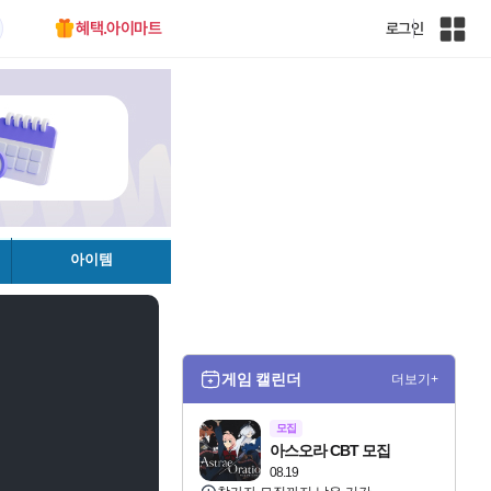
혜택.아이마트
로그인
인
벤
전
체
사
이
트
맵
아이템
게임 캘린더
더보기+
모집
아스오라 CBT 모집
08.19