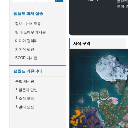
보유하
력이 
팰월드 화제 집중
정보 · 뉴스 모음
팁과 노하우 게시판
미디어 갤러리
서식 구역
치지직 팟벤
SOOP 게시판
팰월드 커뮤니티
통합 게시판
└
질문과 답변
└
소식 모음
└
멀티 모집