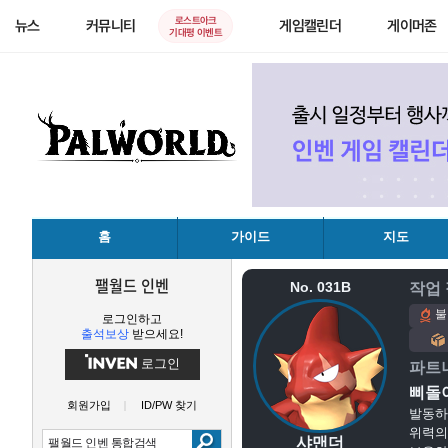
로스트아크
뉴스
커뮤니티
게임캘린더
게이머존
기대평 이벤트
홈
가이드
지도
팰월드 인벤
No. 031B
작업
불
로그인하고
출석보상
받으세요!
로그인
파트
삐돌
회원가입
ID/PW 찾기
발동하
위력의
샤맨더