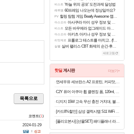
'하늘 위의 공포' 도전과제 달성법
비스트
60프레임 나오는데 정상일까요?
레퀴엠
힐링 탐험 게임 Bearly Awesome 챕터 1 트레일러
PV
아사쿠라 마이 성우 정보 및 주요 필모
아스오라
모든 바우에라 업그레이드 아이템 획득 위치 공략 (89개)
비스트
아키츠 아키나 성우 정보 및 주요 필모
아스오라
프롤로그 테스트를 마치고.. (feat. 리아)
리밋제로
실버 팰리스 CBT 화제의 순간·후기 모음
실팰
새로고침
핫딜
게시판
더보기+
연세우유 세브란스 A2 프로틴, 커피맛, 190ml, 16개
C2Y 퓨어 아쿠아 휩 클렌징 폼, 120ml, 4개
목록으로
디지지 15W 고속 무선 충전 거치대, 블랙, 1개
[카드8%할인] 삼성 갤럭시탭 S11 WiFi 128GB 27.8cm(11형) S펜포함 태블릿PC
코멘트(
1
)
[풀리오본사] [선물SET] 패디플래너 라이트 + 전용 파우치
2024-01-29
답글
신고