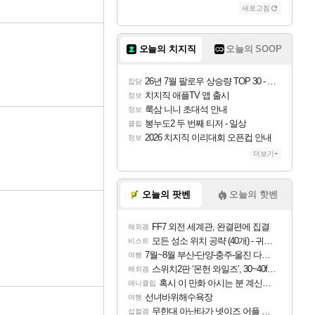
새로고침
오늘의 치지직
오늘의 SOOP
26년 7월 팔로우 상승량 TOP 30 - 월간 치지직
잡담
치지직 애플TV 앱 출시
정보
룩삼 니니 초대석 안내
정보
봉누도2 두 번째 티저 - 일상
클립
2026 치지직 이리대회 오픈컵 안내
정보
더보기+
오늘의 팟벤
오늘의 핫벤
FF7 외전 세계관, 완결편에 집결
해외겜
모든 성소 위치 공략 (40개) - 귀환한 영혼 도전과제
비스트
7월~8월 부산-단양-충주-울진 다녀왔어요~
여행
스위치2판 ‘몬헌 와일즈’, 30~40fps 목표 추정
해외겜
혹시 이 만화 아시는 분 계신가요
애니클립
선녀바위해수욕장
여행
무한대 아난타가 넷이즈 어플 달력에 일정 등록
섭컬겜