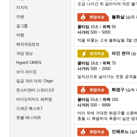
조금 나아간 뒤 갈라지며 작은 불
치지직
차벤
불화살
(습득 
화염속성
걸그룹
쿨타임
10초 /
위력
55
사거리
500 ~ 5000
여행
적을 뒤쫓는 고속 불화살을 3발 
해외게임정보
라인 썬더
게임 영상
(습
번개속성
HyperX OMEN
쿨타임
16초 /
위력
75
사거리
500 ~ 2000
브이 라이징
일직선으로 날아가는 천둥 공격을
일곱 개의 대죄: Origin
화염구
(습득 
몬스터헌터 스토리즈3
화염속성
바이오하자드 레퀴엠
쿨타임
55초 /
위력
150
사거리
500 ~ 9999
드래곤 퀘스트7
머리 위에 거대한 화염구를 소환해
풋볼 매니저26
충돌 시 폭발하여 폭풍이 넓은 범
인페르노
(습
화염속성