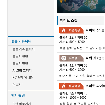
액티브 스킬
파이어 샷
(습
화염속성
쿨타임
2초 /
위력
30
공통 커뮤니티
사거리
500 ~ 5000
적을 향해 일직선으로 날아가는 화
오픈 이슈 갤러리
오늘의 핫벤
파워 샷
(습득
무속성
오늘의 팟벤
쿨타임
4초 /
위력
35
사거리
600 ~ 3000
AI 그림 그리기
에너지를 모아 탄환 형태로 발사한
PC 견적 게시판
더보기
스피릿 파이
화염속성
쿨타임
7초 /
위력
45
인기 팟벤
사거리
1000 ~ 3000
팟벤 바로가기
적을 향해 불 구슬을 발사한다.