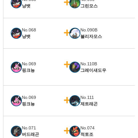
냥뱃
그린모스
No.068
No.090B
냥뱃
블리자모스
No.069
No.110B
핑크뇽
그레이섀도우
No.069
No.111
핑크뇽
제트래곤
No.071
No.074
버드래곤
적토조