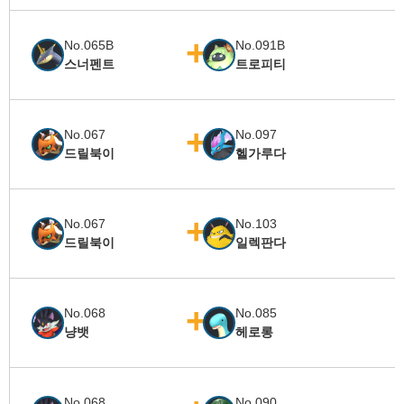
No.065B
No.091B
스너펜트
트로피티
No.067
No.097
드릴북이
헬가루다
No.067
No.103
드릴북이
일렉판다
No.068
No.085
냥뱃
헤로롱
No.068
No.090