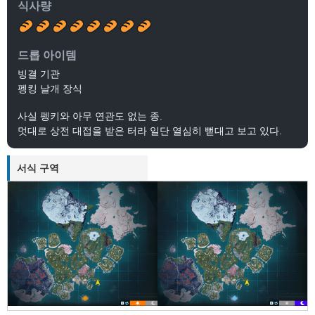
식사량
드롭 아이템
빙결 기관
펭킹 날개 장식
사실 펭키와 아무 연관도 없는 종.
멋대로 상전 대접을 받은 터라 일단 열심히 뻗대고 보고 있다.
서식 구역