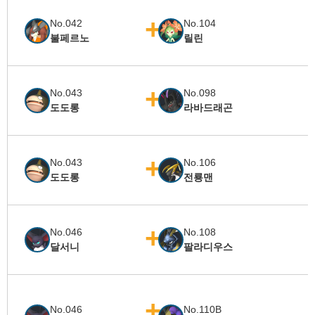
No.042
No.104
불페르노
릴린
No.043
No.098
도도롱
라바드래곤
No.043
No.106
도도롱
전룡맨
No.046
No.108
달서니
팔라디우스
No.046
No.110B