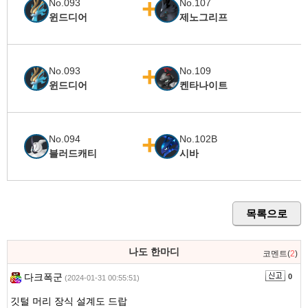
No.093
No.107
윈드디어
제노그리프
No.093
No.109
윈드디어
켄타나이트
No.094
No.102B
블러드캐티
시바
목록으로
나도 한마디
코멘트(
2
)
다크폭군
0
(2024-01-31 00:55:51)
깃털 머리 장식 설계도 드랍