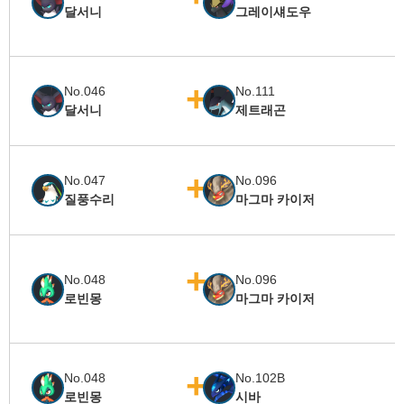
달서니
그레이섀도우
No.046
No.111
달서니
제트래곤
No.047
No.096
질풍수리
마그마 카이저
No.048
No.096
로빈몽
마그마 카이저
No.048
No.102B
로빈몽
시바