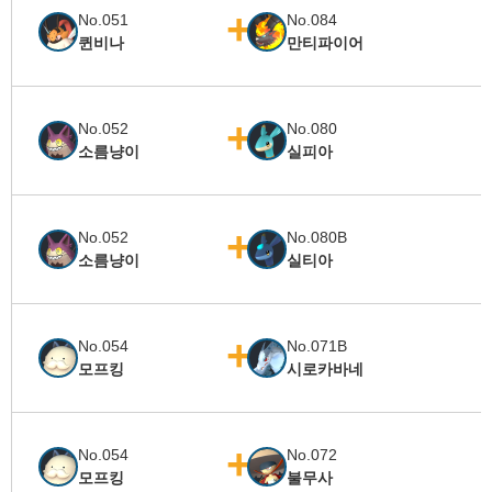
No.051
No.084
퀸비나
만티파이어
No.052
No.080
소름냥이
실피아
No.052
No.080B
소름냥이
실티아
No.054
No.071B
모프킹
시로카바네
No.054
No.072
모프킹
불무사