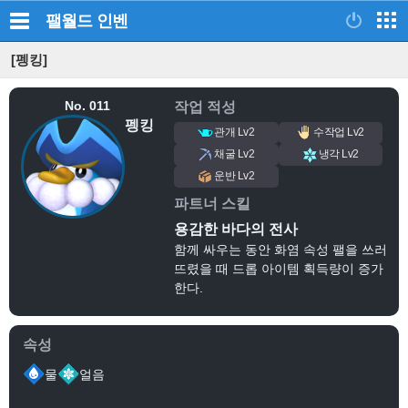
팰월드
인벤
[펭킹]
No. 011
작업 적성
펭킹
관개 Lv2
수작업 Lv2
채굴 Lv2
냉각 Lv2
운반 Lv2
파트너 스킬
용감한 바다의 전사
함께 싸우는 동안 화염 속성 팰을 쓰러
뜨렸을 때 드롭 아이템 획득량이 증가
한다.
속성
물
얼음