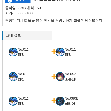
쿨타임
55초 /
위력
150
사거리
500 ~ 1800
굉장한 기세로 물을 뿜어 전방을 광범위하게 휩쓸며 넘어뜨린다.
교배 정보
No.011
No.011
펭킹
펭킹
No.011
No.052
펭킹
소름냥이
No.011
No.080B
펭킹
실티아