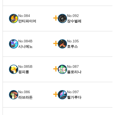
No.084
No.092
만티파이어
장수벌레
No.084B
No.105
시니에노
호루스
No.085B
No.087
핑피롱
플로리나
No.086
No.097
라브라돈
헬가루다