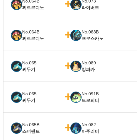
No.064B
No.073
찌르르디노
라이버드
No.064B
No.088B
찌르르디노
프로스카노
No.065
No.089
씨무기
킹파카
No.065
No.091B
씨무기
트로피티
No.065B
No.082
스너펜트
아주리비