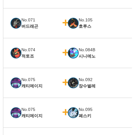
No.071
No.105
버드래곤
호루스
No.074
No.084B
적토조
시니에노
No.075
No.092
캐티메이지
장수벌레
No.075
No.095
캐티메이지
페스키