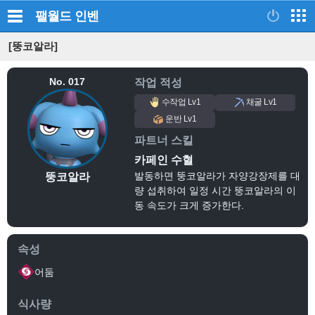
팰월드
인벤
[뚱코알라]
No. 017
작업 적성
수작업 Lv1
채굴 Lv1
운반 Lv1
파트너 스킬
카페인 수혈
발동하면 뚱코알라가 자양강장제를 대
뚱코알라
량 섭취하여 일정 시간 뚱코알라의 이
동 속도가 크게 증가한다.
속성
어둠
식사량