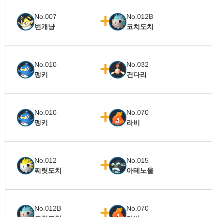
No.007
No.012B
번개냥
코치도치
No.010
No.032
펭키
건다리
No.010
No.070
펭키
라비
No.012
No.015
찌릿도치
아테노울
No.012B
No.070