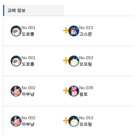
교배 정보
No.001
No.023
도로롱
고스문
No.001
No.053
도로롱
모프링
No.002
No.039
까부냥
핑토
No.002
No.053
까부냥
모프링