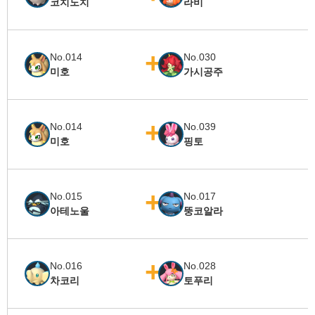
코치도치
라비
No.014
No.030
미호
가시공주
No.014
No.039
미호
핑토
No.015
No.017
아테노울
뚱코알라
No.016
No.028
차코리
토푸리