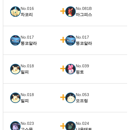
No.016
No.081B
차코리
마그피스
No.017
No.017
뚱코알라
뚱코알라
No.018
No.039
밀피
핑토
No.018
No.053
밀피
모프링
No.023
No.024
고스문
냐옹테트