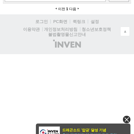
이전
1
다음
로그인
PC화면
퀵링크
설정
청소년보호정책
이용약관
개인정보처리방침
▲
불법촬영물신고안내
(주)
인
벤
드래곤소드 '압긍' 달성 기념