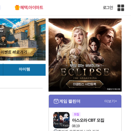
혜택.아이마트
로그인
인
벤
전
체
사
이
트
맵
아이템
게임 캘린더
더보기+
모집
아스오라 CBT 모집
08.19