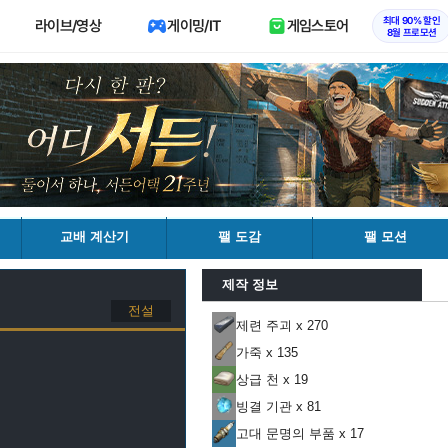
최대 90% 할인
라이브/영상
게이밍/IT
게임스토어
8월 프로모션
교배 계산기
팰 도감
팰 모션
제작 정보
전설
제련 주괴 x 270
가죽 x 135
상급 천 x 19
빙결 기관 x 81
고대 문명의 부품 x 17