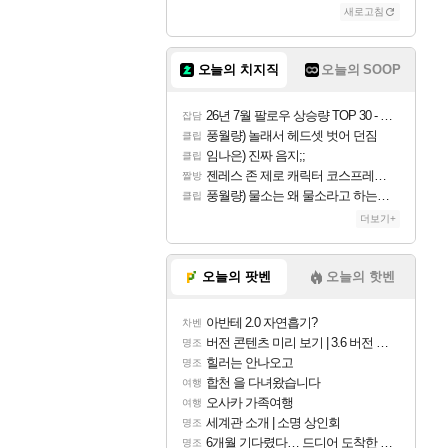
새로고침
오늘의 치지직
오늘의 SOOP
26년 7월 팔로우 상승량 TOP 30 - 월간 치지직
잡담
풍월량) 놀래서 헤드셋 벗어 던짐
클립
임나은) 진짜 음지;;
클립
젠레스 존 제로 캐릭터 코스프레한 꽁주
짤방
풍월량) 물소는 왜 물소라고 하는거야? 아! 그만 ㅋㅋ 알았어 ㅋㅋ
클립
더보기+
오늘의 팟벤
오늘의 핫벤
아반테 2.0 자연흡기?
차벤
버전 콘텐츠 미리 보기 | 3.6 버전 「신기루 속 등불 그림자, 속세에 깃든 검의 결심」이 8월 20일에 업데이트됩니다!
명조
힐러는 안나오고
명조
합천 을 다녀왔습니다
여행
오사카 가족여행
여행
세계관 소개 | 소명 상인회
명조
6개월 기다렸다… 드디어 도착한 치사 메신저백! 실물 후기
명조