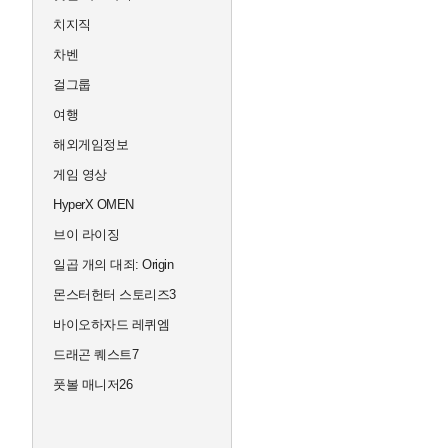
치지직
차벤
걸그룹
여행
해외게임정보
게임 영상
HyperX OMEN
브이 라이징
일곱 개의 대죄: Origin
몬스터헌터 스토리즈3
바이오하자드 레퀴엠
드래곤 퀘스트7
풋볼 매니저26