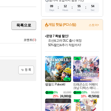
참가자 모집까지 남은 기간
09
12
55
53
Days
Hours
Min
Sec
게임 핫딜 (PC/스팀)
목록으로
스토어+
문명 7 특별 할인!
코멘트(
0
)
조선&고려 DLC 출시 예정
50%할인&추가 적립까지!
인벤게임즈 8월 특별 할인!
드래곤소드: 어웨이크닝 입점!
마블 투혼 파이팅 소울즈 정식출시!
귀무자: 검의 길 예약 판매 중!
비스트 오브 리인카네이션 정식 출시!
커세어 코브 출시 기념 할인!
더 렐릭 퍼스트 가디언 정식 출시
베데스다 40주년 기념 할인 중!
캡콤 프렌차이즈 할인 진행 중!
캡콤 일부 상품 상시 할인
스타워즈 은하계 레이서
로블록스 기프트 카드 공식 입점
인기 퍼블리셔 모음!
스팀으로 만나는 드래곤소드!
마블 히어로 총 출동&화려한 격투!
10% 할인과
게임프릭 신작 IP
해적'섬'을 발전시키자!
설화x하드코어 액션!
베데스다의 명작들을
몬헌, 바하 등 인기 IP를
몬헌 와일즈 & 드래곤즈 도그마2
인벤게임즈에서 10% 추가 적립
Robux를 가장 안전하고
최대 90% 할인가를 만나보세요!
네이버혜택과 함께 만나보세요!
네이버 포인트 혜택까지!
이니&베니 혜택까지!
네이버 혜택가와 함께 예약하세요!
할인&네이버혜택으로 만나보세요!
네이버페이 혜택과 만나보세요!
40주년 프로모션으로 만나보세요!
할인가에 만나보세요!
일부 에디션 상시 할인!
혜택으로 예약 판매 중
편안하게 충전하세요
등록
팰월드 Palworld
드래곤소드 어웨이
크닝 디럭스 에디션
DragonSword Awake
5%
32,000
10%
55,000
ning Deluxe Edition
25%
24,000원
10%
49,500원