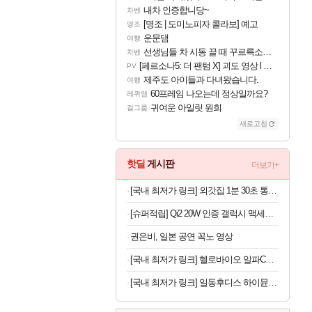
내차 인증합니당~
차벤
[명조 | 도미노피자 콜라보] 예고
명조
운문댐
여행
선생님들 차 시동 끌 때 꾸르륵소리나는데
차벤
[페르소나5: 더 팬텀 X] 괴도 영상 l 타카마키 안·댄싱 스타
PV
제주도 아이들과 다녀왔습니다.
여행
60프레임 나오는데 정상일까요?
레퀴엠
귀여운 아일릿 원희
걸그룹
새로고침
핫딜
게시판
더보기+
[국내 최저가 링크] 외갓집 1분 30초 통등심 돈까스, 650g, 1팩
[슈퍼적립] Qi2 20W 인증 갤럭시 맥세이프 케이스 에어핏프로 맥핏 블랙, 갤럭시Z 폴드8 울트라
권은비, 일본 공연 꼭노 영상
[국내 최저가 링크] 헬로바이오 알파CD 원데이핏 알파시글로덱스트린, 3g, 14포, 12개
[국내 최저가 링크] 일동후디스 하이뮨 프로틴 밸런스 액티브, 바닐라봉봉 제로, 250ml, 18개