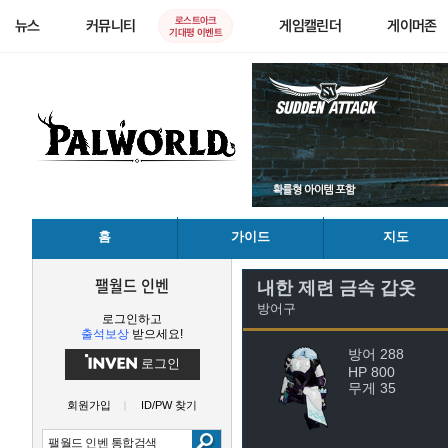
로스트아크
뉴스
커뮤니티
게임캘린더
게이머존
기대평 이벤트
홈
가이드
지도
팰월드 인벤
내한 제련 금속 갑옷
방어구
로그인하고
출석보상
받으세요!
방어 288
로그인
HP 800
무게 35
회원가입
ID/PW 찾기