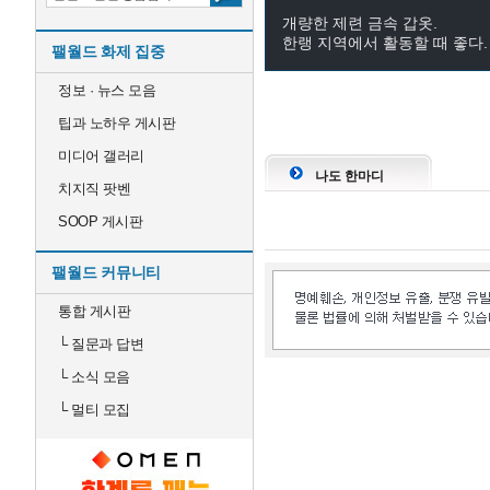
개량한 제련 금속 갑옷.
한랭 지역에서 활동할 때 좋다.
팰월드 화제 집중
정보 · 뉴스 모음
팁과 노하우 게시판
미디어 갤러리
나도 한마디
치지직 팟벤
SOOP 게시판
팰월드 커뮤니티
통합 게시판
└
질문과 답변
└
소식 모음
└
멀티 모집