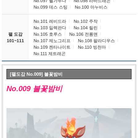
No.097 헬가루다
No.098 라바드래곤
No.099 데스 스팅
No.100 아누비스
No.101 레비드라
No.102 주작
No.103 일렉판다
No.104 릴린
팰 도감
No.105 호루스
No.106 전룡맨
101~111
No.107 제노그리프
No.108 팔라디우스
No.109 켄타나이트
No.110 빙천마
No.111 제트래곤
[팰도감 No.009] 불꽃밤비
No.009 불꽃밤비