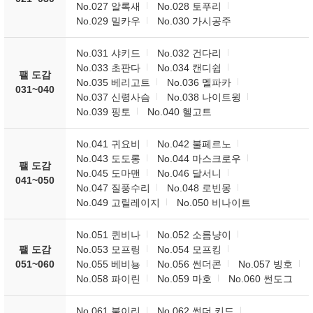
No.027 알록새
No.028 토푸리
No.029 밀카우
No.030 가시공주
No.031 샤키드
No.032 건다리
No.033 초판다
No.034 캔디쉽
팰 도감
No.035 베리고트
No.036 멜파카
031~040
No.037 신령사슴
No.038 나이트윙
No.039 핑토
No.040 헬고트
No.041 귀요비
No.042 불페르노
No.043 도도롱
No.044 마스크로우
팰 도감
No.045 도마맨
No.046 달서니
041~050
No.047 질풍수리
No.048 로빈몽
No.049 고릴레이지
No.050 비나이트
No.051 퀸비나
No.052 소름냥이
팰 도감
No.053 모프링
No.054 모프킹
051~060
No.055 베비뇽
No.056 썬더콘
No.057 빙호
No.058 파이린
No.059 마호
No.060 썬도그
No.061 불이리
No.062 썬더 키드