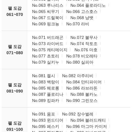
No.063 루나리스
No.064 플로라디노
팰 도감
No.065 씨무기
No.066 고스호스
061~070
No.067 드릴북이
No.068 냥뱃
No.069 핑크뇽
No.070 라비
No.071 버드래곤
No.072 불무사
No.073 라이버드
No.074 적토조
팰 도감
No.075 캐티메이지
No.076 마호
071~080
No.077 초토리
No.078 비오레타
No.079 실키누
No.080 실피아
No.081 켈시
No.082 아주리비
No.083 백랑이
No.084 만티파이어
팰 도감
No.085 헤로롱
No.086 라브라돈
081~090
No.087 플로리나
No.088 볼카노
No.089 킹파카
No.090 그린모스
No.091 움포
No.092 장수벌레
No.093 윈드디어
No.094 블러드캐티
팰 도감
No.095 페스키
No.096 마그마 카이저
091~100