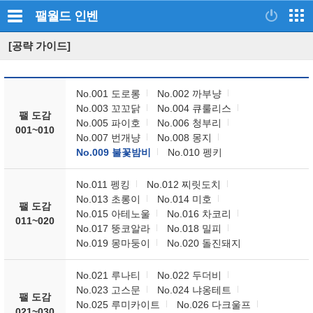
팰월드
인벤
[공략 가이드]
No.001 도로롱
No.002 까부냥
No.003 꼬꼬닭
No.004 큐룰리스
팰 도감
No.005 파이호
No.006 청부리
001~010
No.007 번개냥
No.008 몽지
No.009 불꽃밤비
No.010 펭키
No.011 펭킹
No.012 찌릿도치
No.013 초롱이
No.014 미호
팰 도감
No.015 아테노울
No.016 차코리
011~020
No.017 뚱코알라
No.018 밀피
No.019 몽마둥이
No.020 돌진돼지
No.021 루나티
No.022 두더비
No.023 고스문
No.024 냐옹테트
팰 도감
No.025 루미카이트
No.026 다크울프
021~030