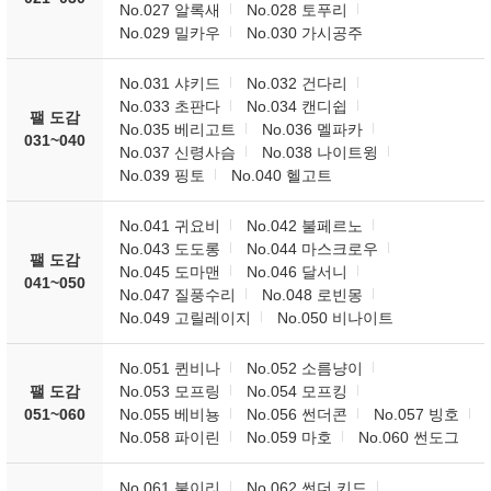
No.027 알록새
No.028 토푸리
No.029 밀카우
No.030 가시공주
No.031 샤키드
No.032 건다리
No.033 초판다
No.034 캔디쉽
팰 도감
No.035 베리고트
No.036 멜파카
031~040
No.037 신령사슴
No.038 나이트윙
No.039 핑토
No.040 헬고트
No.041 귀요비
No.042 불페르노
No.043 도도롱
No.044 마스크로우
팰 도감
No.045 도마맨
No.046 달서니
041~050
No.047 질풍수리
No.048 로빈몽
No.049 고릴레이지
No.050 비나이트
No.051 퀸비나
No.052 소름냥이
팰 도감
No.053 모프링
No.054 모프킹
051~060
No.055 베비뇽
No.056 썬더콘
No.057 빙호
No.058 파이린
No.059 마호
No.060 썬도그
No.061 불이리
No.062 썬더 키드