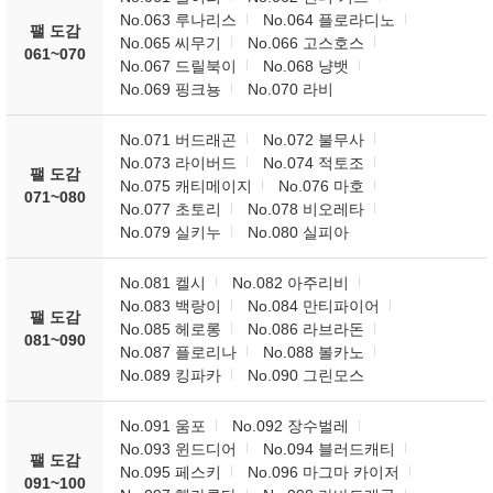
No.063 루나리스
No.064 플로라디노
팰 도감
No.065 씨무기
No.066 고스호스
061~070
No.067 드릴북이
No.068 냥뱃
No.069 핑크뇽
No.070 라비
No.071 버드래곤
No.072 불무사
No.073 라이버드
No.074 적토조
팰 도감
No.075 캐티메이지
No.076 마호
071~080
No.077 초토리
No.078 비오레타
No.079 실키누
No.080 실피아
No.081 켈시
No.082 아주리비
No.083 백랑이
No.084 만티파이어
팰 도감
No.085 헤로롱
No.086 라브라돈
081~090
No.087 플로리나
No.088 볼카노
No.089 킹파카
No.090 그린모스
No.091 움포
No.092 장수벌레
No.093 윈드디어
No.094 블러드캐티
팰 도감
No.095 페스키
No.096 마그마 카이저
091~100