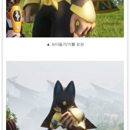
▲ 쓰다듬기/기쁨 모션