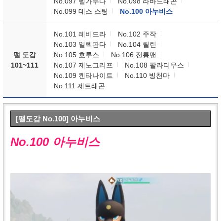
No.097 헬가루다
No.098 라바드래곤
No.099 데스 스팅
No.100 아누비스
No.101 레비드라
No.102 주작
No.103 일렉판다
No.104 릴린
팰 도감
No.105 호루스
No.106 전룡맨
101~111
No.107 제노그리프
No.108 팔라디우스
No.109 켄타나이트
No.110 빙천마
No.111 제트래곤
[팰도감 No.100] 아누비스
No.100 아누비스