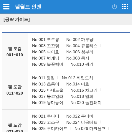
팰월드
인벤
[공략 가이드]
No.001 도로롱
No.002 까부냥
No.003 꼬꼬닭
No.004 큐룰리스
팰 도감
No.005 파이호
No.006 청부리
001~010
No.007 번개냥
No.008 몽지
No.009 불꽃밤비
No.010 펭키
No.011 펭킹
No.012 찌릿도치
No.013 초롱이
No.014 미호
팰 도감
No.015 아테노울
No.016 차코리
011~020
No.017 뚱코알라
No.018 밀피
No.019 몽마둥이
No.020 돌진돼지
No.021 루나티
No.022 두더비
No.023 고스문
No.024 냐옹테트
팰 도감
No.025 루미카이트
No.026 다크울프
021~030