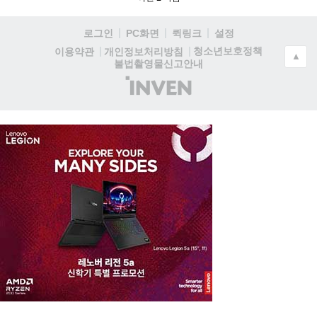
로그인
PC화면
퀵링크
설정
청소년보호정책
이용약관
개인정보처리방침
▲
불법촬영물신고안내
(주)
인
벤