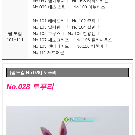
No.097 헬가루다
No.098 라바드래곤
No.099 데스 스팅
No.100 아누비스
No.101 레비드라
No.102 주작
No.103 일렉판다
No.104 릴린
팰 도감
No.105 호루스
No.106 전룡맨
101~111
No.107 제노그리프
No.108 팔라디우스
No.109 켄타나이트
No.110 빙천마
No.111 제트래곤
[팰도감 No.028] 토푸리
No.028 토푸리