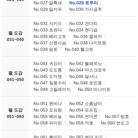
No.027 알록새
No.028 토푸리
No.029 밀카우
No.030 가시공주
No.031 샤키드
No.032 건다리
No.033 초판다
No.034 캔디쉽
팰 도감
No.035 베리고트
No.036 멜파카
031~040
No.037 신령사슴
No.038 나이트윙
No.039 핑토
No.040 헬고트
No.041 귀요비
No.042 불페르노
No.043 도도롱
No.044 마스크로우
팰 도감
No.045 도마맨
No.046 달서니
041~050
No.047 질풍수리
No.048 로빈몽
No.049 고릴레이지
No.050 비나이트
No.051 퀸비나
No.052 소름냥이
팰 도감
No.053 모프링
No.054 모프킹
051~060
No.055 베비뇽
No.056 썬더콘
No.057 빙호
No.058 파이린
No.059 마호
No.060 썬도그
No.061 불이리
No.062 썬더 키드