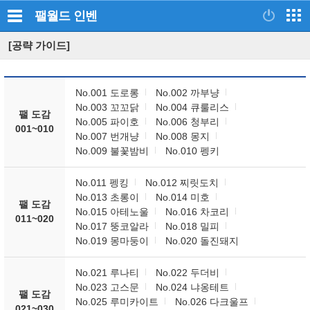
팰월드
인벤
[공략 가이드]
No.001 도로롱
No.002 까부냥
No.003 꼬꼬닭
No.004 큐룰리스
팰 도감
No.005 파이호
No.006 청부리
001~010
No.007 번개냥
No.008 몽지
No.009 불꽃밤비
No.010 펭키
No.011 펭킹
No.012 찌릿도치
No.013 초롱이
No.014 미호
팰 도감
No.015 아테노울
No.016 차코리
011~020
No.017 뚱코알라
No.018 밀피
No.019 몽마둥이
No.020 돌진돼지
No.021 루나티
No.022 두더비
No.023 고스문
No.024 냐옹테트
팰 도감
No.025 루미카이트
No.026 다크울프
021~030