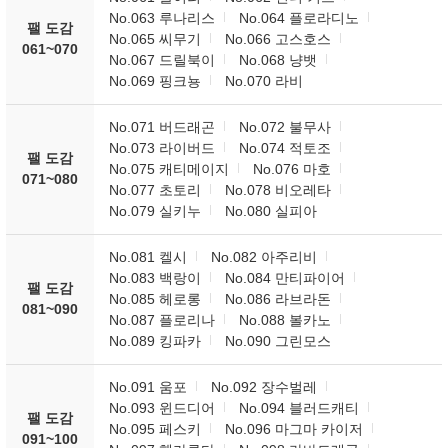
No.063 루나리스
No.064 플로라디노
팰 도감
No.065 씨무기
No.066 고스호스
061~070
No.067 드릴북이
No.068 냥뱃
No.069 핑크뇽
No.070 라비
No.071 버드래곤
No.072 불무사
No.073 라이버드
No.074 적토조
팰 도감
No.075 캐티메이지
No.076 마호
071~080
No.077 초토리
No.078 비오레타
No.079 실키누
No.080 실피아
No.081 켈시
No.082 아주리비
No.083 백랑이
No.084 만티파이어
팰 도감
No.085 헤로롱
No.086 라브라돈
081~090
No.087 플로리나
No.088 볼카노
No.089 킹파카
No.090 그린모스
No.091 움포
No.092 장수벌레
No.093 윈드디어
No.094 블러드캐티
팰 도감
No.095 페스키
No.096 마그마 카이저
091~100