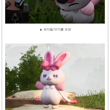
▲ 쓰다듬기/기쁨 모션