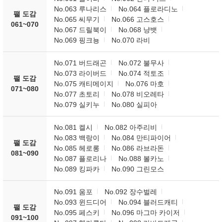
No.063 루나리스
No.064 플로라디노
팰 도감
No.065 씨무기
No.066 고스호스
061~070
No.067 드릴북이
No.068 냥뱃
No.069 핑크뇽
No.070 라비
No.071 버드래곤
No.072 불무사
No.073 라이버드
No.074 적토조
팰 도감
No.075 캐티메이지
No.076 마호
071~080
No.077 초토리
No.078 비오레타
No.079 실키누
No.080 실피아
No.081 켈시
No.082 아주리비
No.083 백랑이
No.084 만티파이어
팰 도감
No.085 헤로롱
No.086 라브라돈
081~090
No.087 플로리나
No.088 볼카노
No.089 킹파카
No.090 그린모스
No.091 움포
No.092 장수벌레
No.093 윈드디어
No.094 블러드캐티
팰 도감
No.095 페스키
No.096 마그마 카이저
091~100