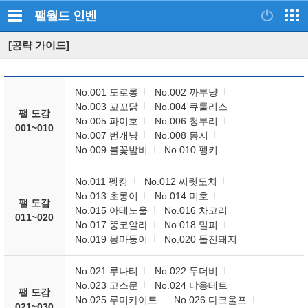
팰월드
인벤
[공략 가이드]
No.001 도로롱
No.002 까부냥
No.003 꼬꼬닭
No.004 큐룰리스
팰 도감
No.005 파이호
No.006 청부리
001~010
No.007 번개냥
No.008 몽지
No.009 불꽃밤비
No.010 펭키
No.011 펭킹
No.012 찌릿도치
No.013 초롱이
No.014 미호
팰 도감
No.015 아테노울
No.016 차코리
011~020
No.017 뚱코알라
No.018 밀피
No.019 몽마둥이
No.020 돌진돼지
No.021 루나티
No.022 두더비
No.023 고스문
No.024 냐옹테트
팰 도감
No.025 루미카이트
No.026 다크울프
021~030