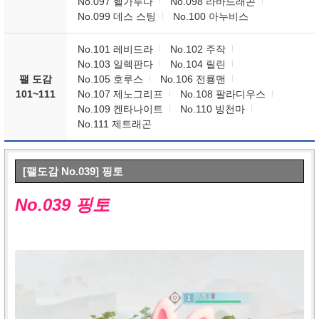
No.097 헬가루다
No.098 라바드래곤
No.099 데스 스팅
No.100 아누비스
No.101 레비드라
No.102 주작
No.103 일렉판다
No.104 릴린
팰 도감
No.105 호루스
No.106 전룡맨
101~111
No.107 제노그리프
No.108 팔라디우스
No.109 켄타나이트
No.110 빙천마
No.111 제트래곤
[팰도감 No.039] 핑토
No.039 핑토