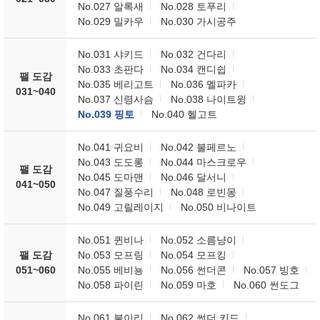
No.027 알록새
No.028 토푸리
No.029 밀카우
No.030 가시공주
No.031 샤키드
No.032 건다리
No.033 초판다
No.034 캔디쉽
팰 도감
No.035 베리고트
No.036 멜파카
031~040
No.037 신령사슴
No.038 나이트윙
No.039 핑토
No.040 헬고트
No.041 귀요비
No.042 불페르노
No.043 도도롱
No.044 마스크로우
팰 도감
No.045 도마맨
No.046 달서니
041~050
No.047 질풍수리
No.048 로빈몽
No.049 고릴레이지
No.050 비나이트
No.051 퀸비나
No.052 소름냥이
팰 도감
No.053 모프링
No.054 모프킹
051~060
No.055 베비뇽
No.056 썬더콘
No.057 빙호
No.058 파이린
No.059 마호
No.060 썬도그
No.061 불이리
No.062 썬더 키드