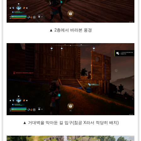
▲ 2층에서 바라본 풍경
▲ 거대벽을 막아둔 길 입구(침공 X라서 적당히 배치)