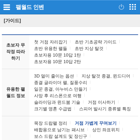
팰월드
인벤
[가이드]
첫 거점 자리잡기
초반 기초공략 가이드
초보자 무
초반 유용한 팰들
초반 지상 탈것
작정 따라
초보자용 10문 10답 1탄
하기
초보자용 10문 10답 2탄
3D 멀미 줄이는 옵션
지상 탈것 종결, 윈드디어
종결 글라이더 팰, 질풍수리
유용한 팰
일꾼 종결, 아누비스 만들기
월드 정보
사망 후 리스폰으로 여행
슬라이딩과 윈드붐 기술
거점 이사하기
크기별 영혼 수급법
스피어 발사기 종류별 특징
목장 드랍팰 정리
거점 가볍게 꾸며보기
배합용으로 남기는 패시브
상인 좌표위치
보스 드랍 설계도 및 장신구