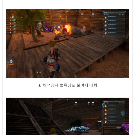
▲ 채석장과 벌목장도 붙여서 배치