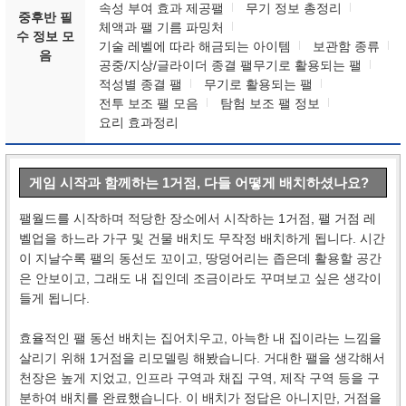
속성 부여 효과 제공팰
무기 정보 총정리
중후반 필
체액과 팰 기름 파밍처
수 정보 모
기술 레벨에 따라 해금되는 아이템
보관함 종류
음
공중/지상/글라이더 종결 팰무기로 활용되는 팰
적성별 종결 팰
무기로 활용되는 팰
전투 보조 팰 모음
탐험 보조 팰 정보
요리 효과정리
게임 시작과 함께하는 1거점, 다들 어떻게 배치하셨나요?
팰월드를 시작하며 적당한 장소에서 시작하는 1거점, 팰 거점 레
벨업을 하느라 가구 및 건물 배치도 무작정 배치하게 됩니다. 시간
이 지날수록 팰의 동선도 꼬이고, 땅덩어리는 좁은데 활용할 공간
은 안보이고, 그래도 내 집인데 조금이라도 꾸며보고 싶은 생각이
들게 됩니다.
효율적인 팰 동선 배치는 집어치우고, 아늑한 내 집이라는 느낌을
살리기 위해 1거점을 리모델링 해봤습니다. 거대한 팰을 생각해서
천장은 높게 지었고, 인프라 구역과 채집 구역, 제작 구역 등을 구
분하여 배치를 완료했습니다. 이 배치가 정답은 아니지만, 거점을