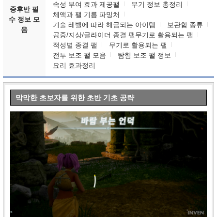
속성 부여 효과 제공팰
무기 정보 총정리
중후반 필
체액과 팰 기름 파밍처
수 정보 모
기술 레벨에 따라 해금되는 아이템
보관함 종류
음
공중/지상/글라이더 종결 팰무기로 활용되는 팰
적성별 종결 팰
무기로 활용되는 팰
전투 보조 팰 모음
탐험 보조 팰 정보
요리 효과정리
막막한 초보자를 위한 초반 기초 공략