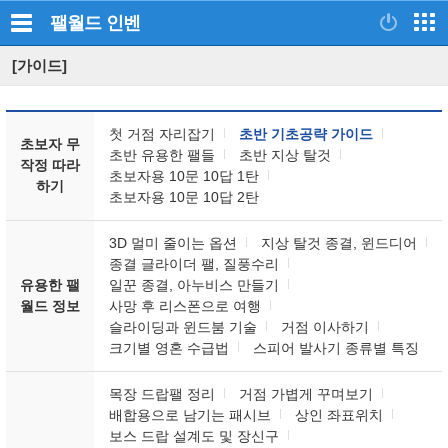
팰월드
인벤
[가이드]
첫 거점 자리잡기
초반 기초공략 가이드
초보자 무
초반 유용한 팰들
초반 지상 탈것
작정 따라
초보자용 10문 10답 1탄
하기
초보자용 10문 10답 2탄
3D 멀미 줄이는 옵션
지상 탈것 종결, 윈드디어
종결 글라이더 팰, 질풍수리
유용한 팰
일꾼 종결, 아누비스 만들기
월드 정보
사망 후 리스폰으로 여행
슬라이딩과 윈드붐 기술
거점 이사하기
크기별 영혼 수급법
스피어 발사기 종류별 특징
목장 드랍팰 정리
거점 가볍게 꾸며보기
배합용으로 남기는 패시브
상인 좌표위치
보스 드랍 설계도 및 장신구